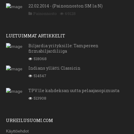
22.02.2014 - (Painonnoston SM la N)
Painonnosto
69128
LUETUIMMAT ARTIKKELIT
Biljardia yrityksille: Tampereen
firmabiljardiliiga
518068
Indians yllätti Classicin
514547
TPV:lle kahdeksan uutta pelaajasopimusta
513908
URHEILUSUOMI.COM
Käyttöehdot