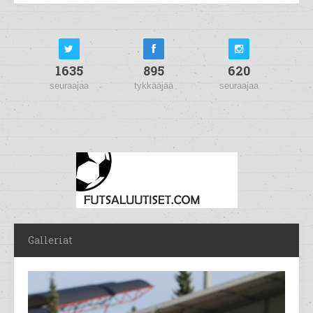
1635
895
620
seuraajaa
tykkääjää
seuraajaa
Galleriat