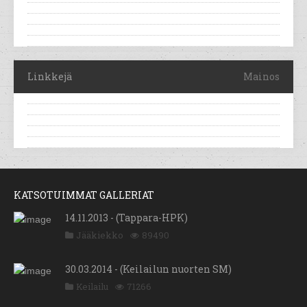
Linkkejä
Mainos
KATSOTUIMMAT GALLERIAT
14.11.2013 - (Tappara-HPK)
Jääkiekko
89490
30.03.2014 - (Keilailun nuorten SM)
Keilailu
71266