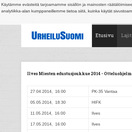
Käytämme evästeitä tarjoamamme sisällön ja mainosten räätälöimise
analytiikka-alan kumppaneillemme tietoa siitä, kuinka käytät sivusto
Suomi
Espoo
Helsinki
Hämeenlinna
Joensuu
Jyväskylä
Kouvo
Etusivu
Lajit
Ilves Miesten edustusjoukkue 2014 - Otteluohje
27.04.2014, 16:00
PK-35 Vantaa
05.05.2014, 18:30
HIFK
11.05.2014, 16:00
Ilves
17.05.2014, 16:00
Ilves