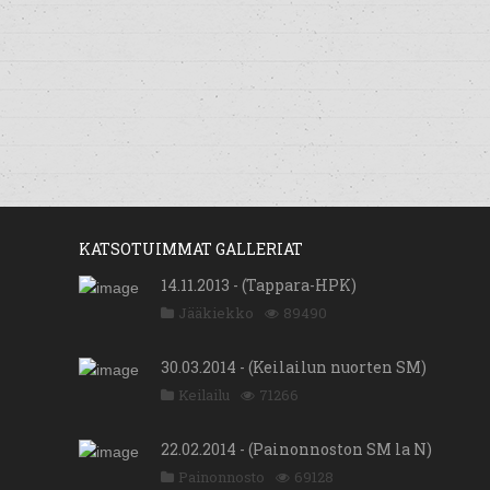
KATSOTUIMMAT GALLERIAT
14.11.2013 - (Tappara-HPK)
Jääkiekko
89490
30.03.2014 - (Keilailun nuorten SM)
Keilailu
71266
22.02.2014 - (Painonnoston SM la N)
Painonnosto
69128