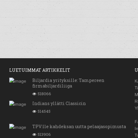
LUETUIMMAT ARTIKKELIT
U
Biljardia yrityksille: Tampereen
K
firmabiljardiliiga
T
518066
M
R
Indians yllätti Classicin
Y
514545
F
TPV:lle kahdeksan uutta pelaajasopimusta
I
513906
T