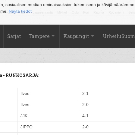
en, sosiaalisen median ominaisuuksien tukemiseen ja kävijämäärämme
amme.
Näytä tiedot
la
Kuopio
Lahti
Lappeenranta
Mikkeli
Oulu
Pori
Rauma
Rovaniemi
Sein
Sarjat
Tampere
Kaupungit
UrheiluSuom
lma - RUNKOSARJA:
Ilves
2-1
Ilves
2-0
JJK
4-1
JIPPO
2-0