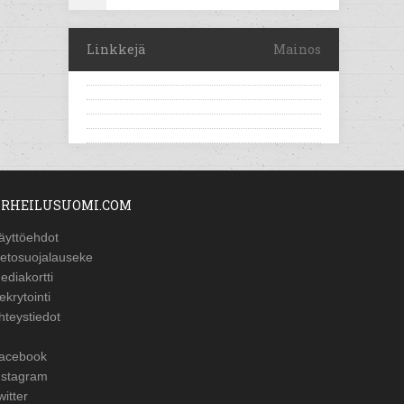
Linkkejä
Mainos
RHEILUSUOMI.COM
äyttöehdot
ietosuojalauseke
ediakortti
ekrytointi
hteystiedot
acebook
nstagram
witter