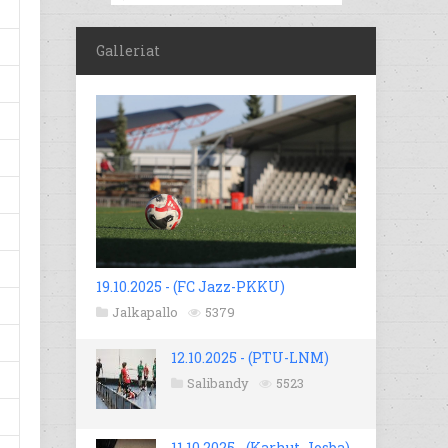
Galleriat
19.10.2025 - (FC Jazz-PKKU)
Jalkapallo
5379
12.10.2025 - (PTU-LNM)
Salibandy
5523
11.10.2025 - (Karhut-Josba)