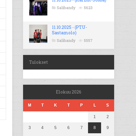
Salibandy
5623
11.10.2025 - (PTU-
Sastamolo)
Salibandy
5557
Tulokset
Elokuu 2026
M
T
K
T
P
L
S
1
2
3
4
5
6
7
8
9