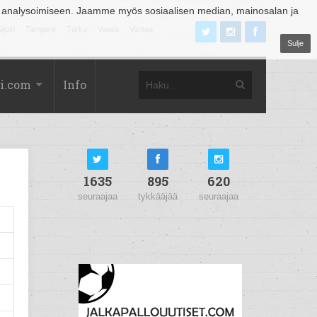
 analysoimiseen. Jaamme myös sosiaalisen median, mainosalan ja
äjoki
Tampere
Turku
Vaasa
Vantaa
Sulje
i.com
Info
1635
895
620
seuraajaa
tykkääjää
seuraajaa