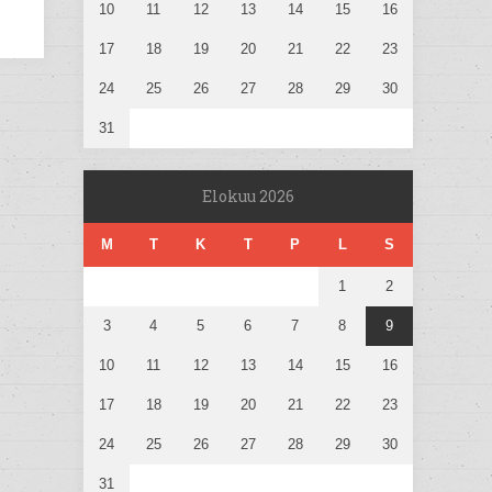
10
11
12
13
14
15
16
17
18
19
20
21
22
23
24
25
26
27
28
29
30
31
Elokuu 2026
M
T
K
T
P
L
S
1
2
3
4
5
6
7
8
9
10
11
12
13
14
15
16
17
18
19
20
21
22
23
24
25
26
27
28
29
30
31