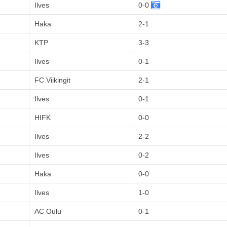
Ilves
0-0
Haka
2-1
KTP
3-3
Ilves
0-1
FC Viikingit
2-1
Ilves
0-1
HIFK
0-0
Ilves
2-2
Ilves
0-2
Haka
0-0
Ilves
1-0
AC Oulu
0-1