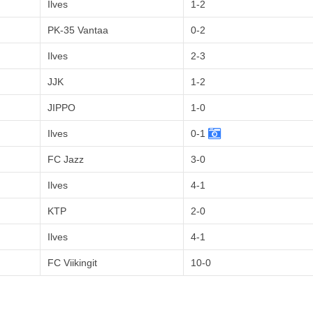
Ilves
1-2
PK-35 Vantaa
0-2
Ilves
2-3
JJK
1-2
JIPPO
1-0
Ilves
0-1
FC Jazz
3-0
Ilves
4-1
KTP
2-0
Ilves
4-1
FC Viikingit
10-0