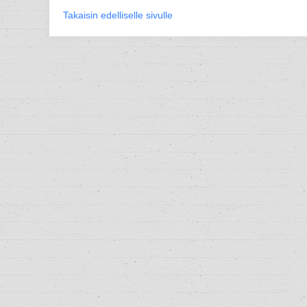
Takaisin edelliselle sivulle