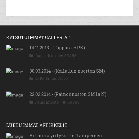
KATSOTUIMMAT GALLERIAT
14.11.2013 - (Tappara-HPK)
Jääkiekko
89486
30.03.2014 - (Keilailun nuorten SM)
Keilailu
71222
22.02.2014 - (Painonnoston SM la N)
Painonnosto
69093
LUETUIMMAT ARTIKKELIT
Biljardia yrityksille: Tampereen