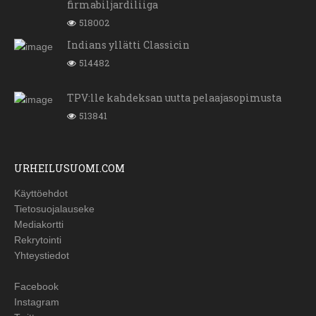
firmabiljardiliiga
518002
Indians yllätti Classicin
514482
TPV:lle kahdeksan uutta pelaajasopimusta
513841
URHEILUSUOMI.COM
Käyttöehdot
Tietosuojalauseke
Mediakortti
Rekrytointi
Yhteystiedot
Facebook
Instagram