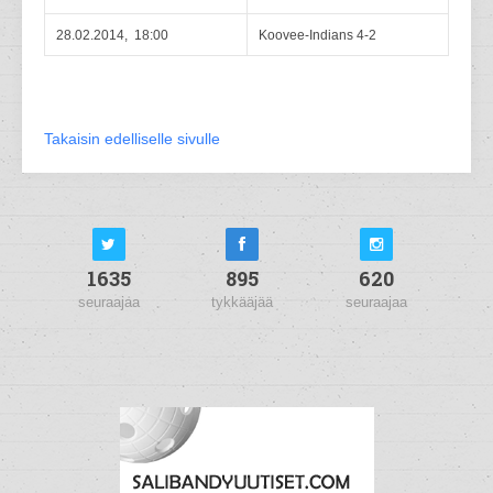
28.02.2014, 18:00
Koovee-Indians 4-2
Takaisin edelliselle sivulle
1635
895
620
seuraajaa
tykkääjää
seuraajaa