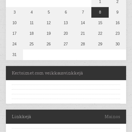
1
2
3
4
5
6
7
8
9
10
11
12
13
14
15
16
17
18
19
20
21
22
23
24
25
26
27
28
29
30
31
Kertoimet.com veikkausvinkkejä
Linkkejä
Mainos