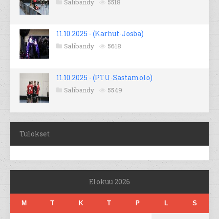
Salibandy
5518
11.10.2025 - (Karhut-Josba)
Salibandy
5618
11.10.2025 - (PTU-Sastamolo)
Salibandy
5549
Tulokset
Elokuu 2026
M
T
K
T
P
L
S