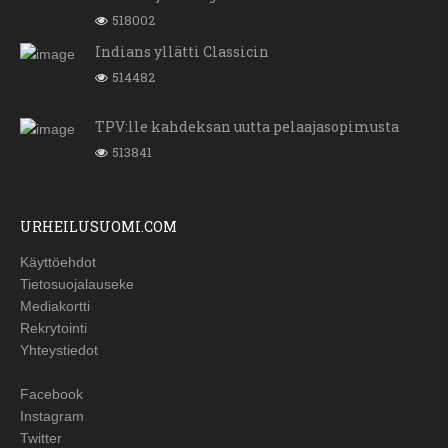
518002
Indians yllätti Classicin
514482
TPV:lle kahdeksan uutta pelaajasopimusta
513841
URHEILUSUOMI.COM
Käyttöehdot
Tietosuojalauseke
Mediakortti
Rekrytointi
Yhteystiedot
Facebook
Instagram
Twitter