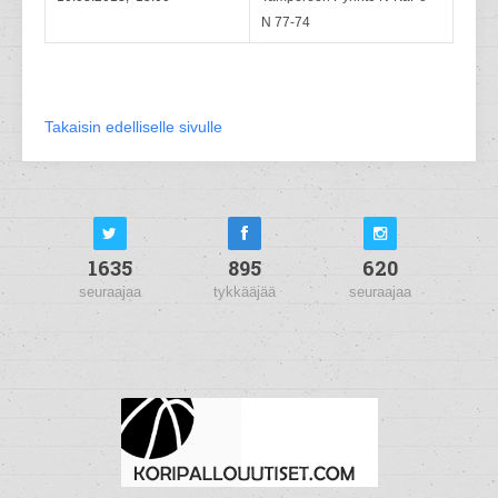
N 77-74
Takaisin edelliselle sivulle
1635
895
620
seuraajaa
tykkääjää
seuraajaa