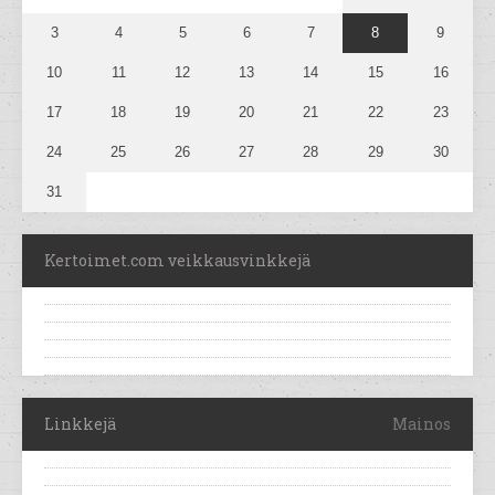
3
4
5
6
7
8
9
10
11
12
13
14
15
16
17
18
19
20
21
22
23
24
25
26
27
28
29
30
31
Kertoimet.com veikkausvinkkejä
Linkkejä
Mainos