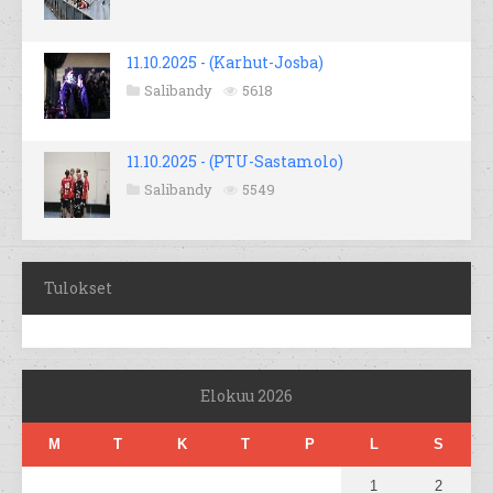
11.10.2025 - (Karhut-Josba)
Salibandy
5618
11.10.2025 - (PTU-Sastamolo)
Salibandy
5549
Tulokset
Elokuu 2026
M
T
K
T
P
L
S
1
2