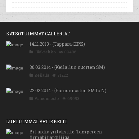
KATSOTUIMMAT GALLERIAT
14.11.2013 - (Tappara-HPK)
Jääkiekko
89486
30.03.2014 - (Keilailun nuorten SM)
Keilailu
71222
22.02.2014 - (Painonnoston SM la N)
Painonnosto
69093
LUETUIMMAT ARTIKKELIT
Biljardia yrityksille: Tampereen
firmabiljardiliiga