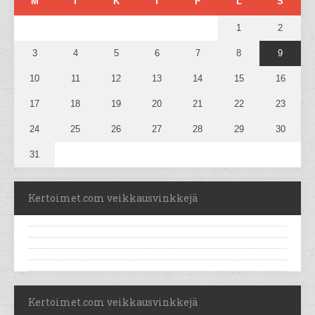
M
T
K
T
P
L
S
1
2
3
4
5
6
7
8
9
10
11
12
13
14
15
16
17
18
19
20
21
22
23
24
25
26
27
28
29
30
31
Kertoimet.com veikkausvinkkejä
Kertoimet.com veikkausvinkkejä