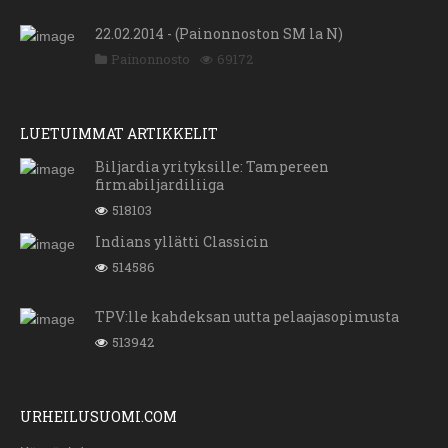
22.02.2014 - (Painonnoston SM la N)
Painonnosto
69172
LUETUIMMAT ARTIKKELIT
Biljardia yrityksille: Tampereen
firmabiljardiliiga
518103
Indians yllätti Classicin
514586
TPV:lle kahdeksan uutta pelaajasopimusta
513942
URHEILUSUOMI.COM