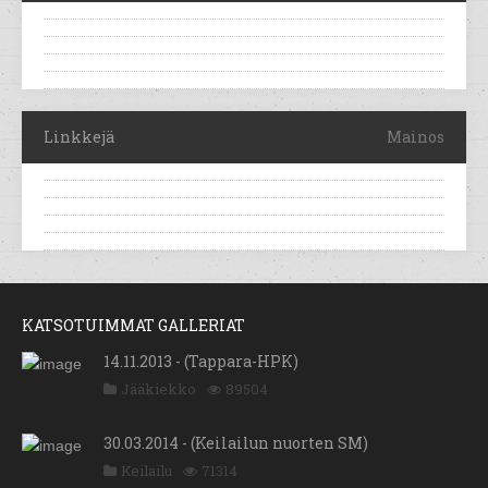
Linkkejä
Mainos
KATSOTUIMMAT GALLERIAT
14.11.2013 - (Tappara-HPK)
Jääkiekko
89504
30.03.2014 - (Keilailun nuorten SM)
Keilailu
71314