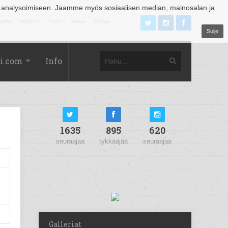
 analysoimiseen. Jaamme myös sosiaalisen median, mainosalan ja
äjoki
Tampere
Turku
Vaasa
Vantaa
Sulje
i.com
Info
1635
895
620
seuraajaa
tykkääjää
seuraajaa
Galleriat