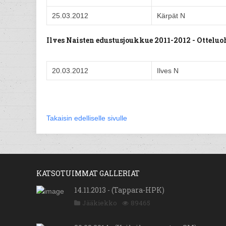
25.03.2012
Kärpät N
Ilves Naisten edustusjoukkue 2011-2012 - Ottelu
20.03.2012
Ilves N
Takaisin edelliselle sivulle
KATSOTUIMMAT GALLERIAT
14.11.2013 - (Tappara-HPK)
Jääkiekko
89465