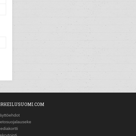
RHEILUSUOMI.COM
äyttöehdot
ietosuojalauseke
ediakortti
ekrytointi