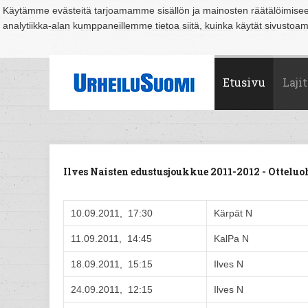
Käytämme evästeitä tarjoamamme sisällön ja mainosten räätälöimise
analytiikka-alan kumppaneillemme tietoa siitä, kuinka käytät sivusto
Suomi
Espoo
Helsinki
Hämeenlinna
Joensuu
Jyväskylä
Kouvo
Etusivu
Lajit
Ilves Naisten edustusjoukkue 2011-2012 - Ottel
10.09.2011, 17:30
Kärpät N
11.09.2011, 14:45
KalPa N
18.09.2011, 15:15
Ilves N
24.09.2011, 12:15
Ilves N