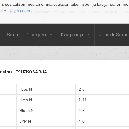
en, sosiaalisen median ominaisuuksien tukemiseen ja kävijämäärämme
amme.
Näytä tiedot
la
Kuopio
Lahti
Lappeenranta
Mikkeli
Oulu
Pori
Rauma
Rovaniemi
Sein
Sarjat
Tampere
Kaupungit
UrheiluSuom
uohjelma - RUNKOSARJA:
Ilves N
2-5
Ilves N
1-11
Blues N
4-3
JYP N
4-0