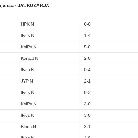
uohjelma - JATKOSARJA:
HPK N
6-0
Ilves N
1-4
KalPa N
5-0
Kärpät N
2-0
Ilves N
0-4
JYP N
2-1
Ilves N
0-3
KalPa N
3-0
Ilves N
3-0
Blues N
3-1