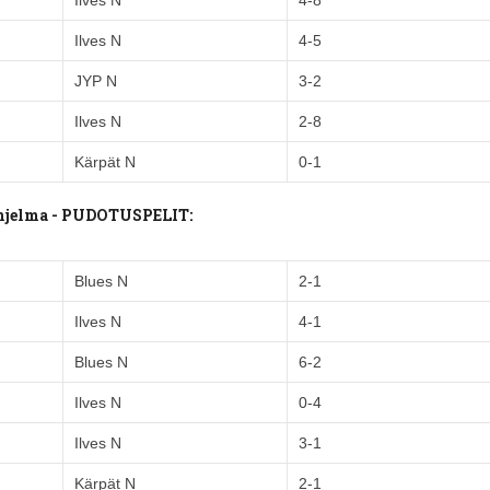
Ilves N
4-8
Ilves N
4-5
JYP N
3-2
Ilves N
2-8
Kärpät N
0-1
uohjelma - PUDOTUSPELIT:
Blues N
2-1
Ilves N
4-1
Blues N
6-2
Ilves N
0-4
Ilves N
3-1
Kärpät N
2-1