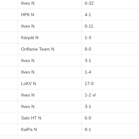
Ilves N
0-32
HPK N
4-1
Ilves N
0-11
Kärpät N
1-3
Oriflame Team N
8-0
Ilves N
3-1
Ilves N
1-4
LoKV N
17-0
Ilves N
1-2 vl
Ilves N
3-1
Salo HT N
6-0
KalPa N
8-1