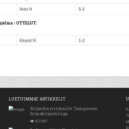
Ilves N
5-1
ohjelma - OTTELUT:
Kärpät N
1-2
LUETUIMMAT ARTIKKELIT
U
Biljardia yrityksille: Tampereen
K
firmabiljardiliiga
T
517987
M
R