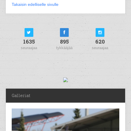
Takaisin edelliselle sivulle
1635
895
620
seuraajaa
tykkääjää
seuraajaa
Galleriat