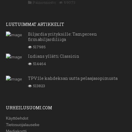
Painonnosto
69073
LUETUIMMAT ARTIKKELIT
Biljardia yrityksille: Tampereen
firmabiljardiliiga
517985
Indians yllätti Classicin
514464
TPV:lle kahdeksan uutta pelaajasopimusta
513823
URHEILUSUOMI.COM
Käyttöehdot
Tietosuojalauseke
Mediakortti