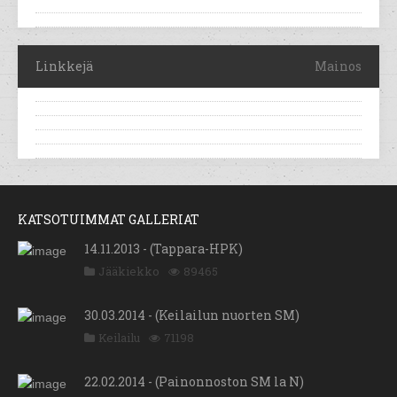
Linkkejä
Mainos
KATSOTUIMMAT GALLERIAT
14.11.2013 - (Tappara-HPK)
Jääkiekko
89465
30.03.2014 - (Keilailun nuorten SM)
Keilailu
71198
22.02.2014 - (Painonnoston SM la N)