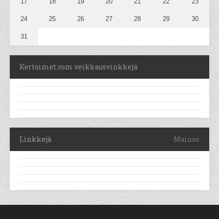
17
18
19
20
21
22
23
24
25
26
27
28
29
30
31
Kertoimet.com veikkausvinkkejä
Linkkejä
Mainos