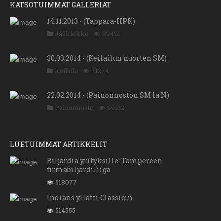
KATSOTUIMMAT GALLERIAT
14.11.2013 - (Tappara-HPK)
Jääkiekko
89491
30.03.2014 - (Keilailun nuorten SM)
Keilailu
71274
22.02.2014 - (Painonnoston SM la N)
Painonnosto
69132
LUETUIMMAT ARTIKKELIT
Biljardia yrityksille: Tampereen
firmabiljardiliiga
518077
Indians yllätti Classicin
514555