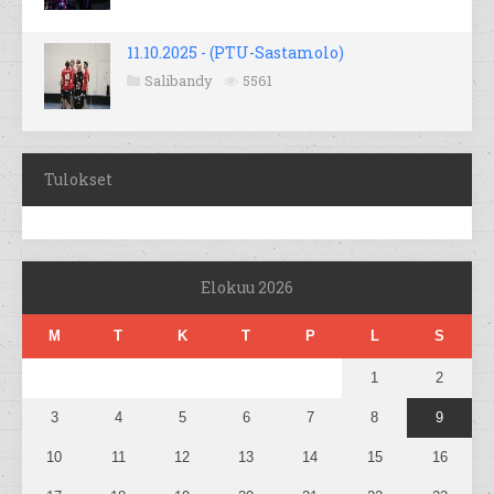
11.10.2025 - (PTU-Sastamolo)
Salibandy
5561
Tulokset
Elokuu 2026
M
T
K
T
P
L
S
1
2
3
4
5
6
7
8
9
10
11
12
13
14
15
16