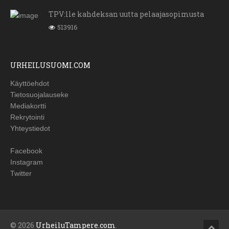
TPV:lle kahdeksan uutta pelaajasopimusta
513916
URHEILUSUOMI.COM
Käyttöehdot
Tietosuojalauseke
Mediakortti
Rekrytointi
Yhteystiedot
Facebook
Instagram
Twitter
© 2026
UrheiluTampere.com
.