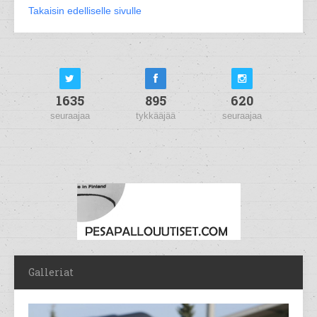
Takaisin edelliselle sivulle
1635
895
620
seuraajaa
tykkääjää
seuraajaa
Galleriat