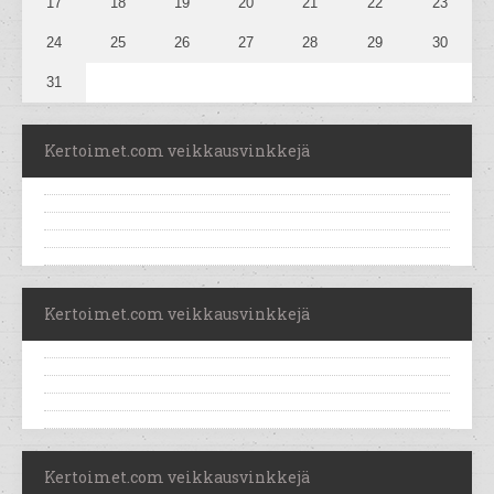
17
18
19
20
21
22
23
24
25
26
27
28
29
30
31
Kertoimet.com veikkausvinkkejä
Kertoimet.com veikkausvinkkejä
Kertoimet.com veikkausvinkkejä