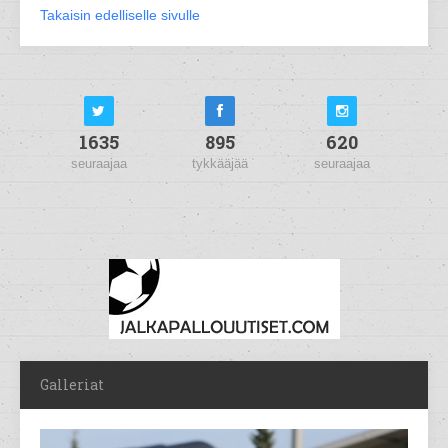
Takaisin edelliselle sivulle
1635
895
620
seuraajaa
tykkääjää
seuraajaa
Galleriat