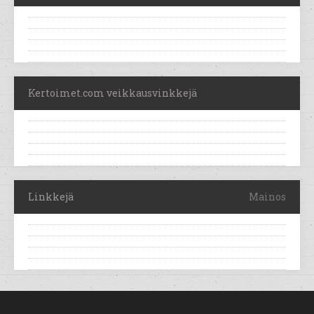
Kertoimet.com veikkausvinkkejä
Linkkejä
Mainos