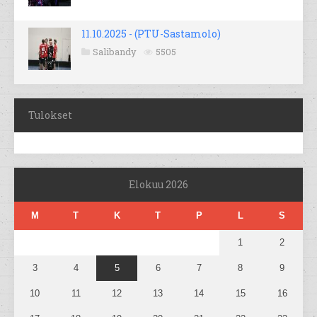
11.10.2025 - (PTU-Sastamolo)
Salibandy
5505
Tulokset
Elokuu 2026
M
T
K
T
P
L
S
1
2
3
4
5
6
7
8
9
10
11
12
13
14
15
16