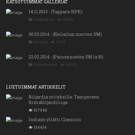
KATSOTUIMMAT GALLERIAT
14.11.2013 - (Tappara-HPK)
Jääkiekko
89450
30.03.2014 - (Keilailun nuorten SM)
Keilailu
71152
22.02.2014 - (Painonnoston SM la N)
Painonnosto
69023
LUETUIMMAT ARTIKKELIT
Biljardia yrityksille: Tampereen
firmabiljardiliiga
517948
Indians yllätti Classicin
514434