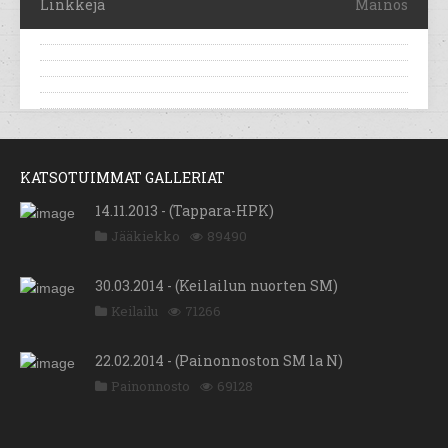
Linkkejä
Mainos
KATSOTUIMMAT GALLERIAT
14.11.2013 - (Tappara-HPK)
Jääkiekko
89490
30.03.2014 - (Keilailun nuorten SM)
Keilailu
71266
22.02.2014 - (Painonnoston SM la N)
Painonnosto
69128