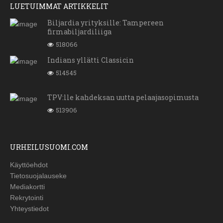
LUETUIMMAT ARTIKKELIT
Biljardia yrityksille: Tampereen
firmabiljardiliiga
518066
Indians yllätti Classicin
514545
TPV:lle kahdeksan uutta pelaajasopimusta
513906
URHEILUSUOMI.COM
Käyttöehdot
Tietosuojalauseke
Mediakortti
Rekrytointi
Yhteystiedot