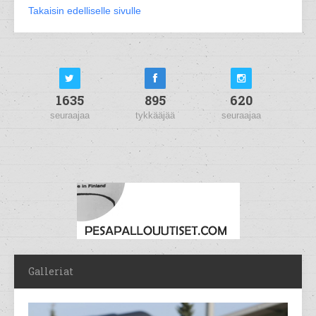
Takaisin edelliselle sivulle
1635
895
620
seuraajaa
tykkääjää
seuraajaa
Galleriat