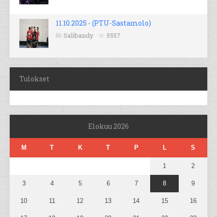
11.10.2025 - (PTU-Sastamolo)
Salibandy
5557
Tulokset
Elokuu 2026
M
T
K
T
P
L
S
1
2
3
4
5
6
7
8
9
10
11
12
13
14
15
16