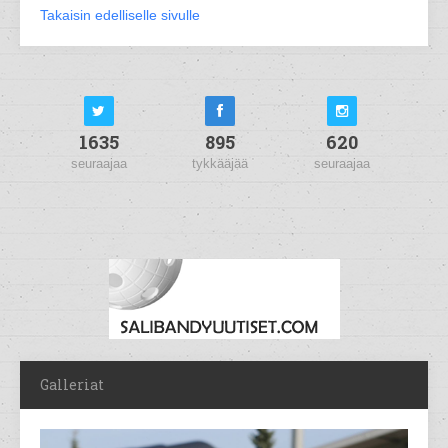
Takaisin edelliselle sivulle
1635
895
620
seuraajaa
tykkääjää
seuraajaa
Galleriat