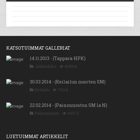
KATSOTUIMMAT GALLERIAT
14.11.2013 - (Tappara-HPK)
Jääkiekko
89504
30.03.2014 - (Keilailun nuorten SM)
Keilailu
71314
22.02.2014 - (Painonnoston SM la N)
Painonnosto
69172
LUETUIMMAT ARTIKKELIT