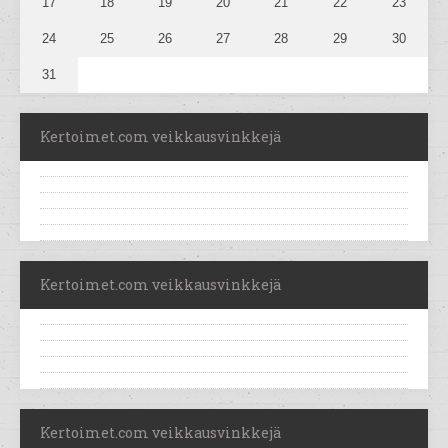
17
18
19
20
21
22
23
24
25
26
27
28
29
30
31
Kertoimet.com veikkausvinkkejä
Kertoimet.com veikkausvinkkejä
Kertoimet.com veikkausvinkkejä