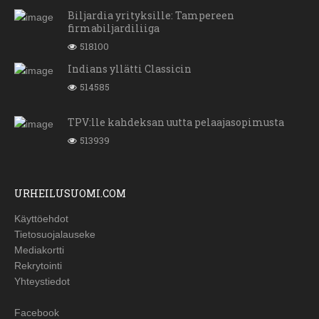
Biljardia yrityksille: Tampereen
firmabiljardiliiga
518100
Indians yllätti Classicin
514585
TPV:lle kahdeksan uutta pelaajasopimusta
513939
URHEILUSUOMI.COM
Käyttöehdot
Tietosuojalauseke
Mediakortti
Rekrytointi
Yhteystiedot
Facebook