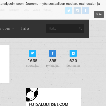
 analysoimiseen. Jaamme myös sosiaalisen median, mainosalan ja
äjoki
Tampere
Turku
Vaasa
Vantaa
Sulje
i.com
Info
1635
895
620
seuraajaa
tykkääjää
seuraajaa