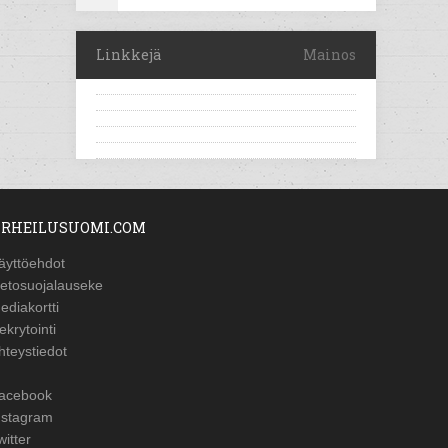
Linkkejä
Mainos
RHEILUSUOMI.COM
äyttöehdot
ietosuojalauseke
ediakortti
ekrytointi
hteystiedot
acebook
nstagram
witter