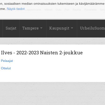
en, sosiaalisen median ominaisuuksien tukemiseen ja kävijämäärämme
amme.
Näytä tiedot
la
Kuopio
Lahti
Lappeenranta
Mikkeli
Oulu
Pori
Rauma
Rovaniemi
Sein
Sarjat
Tampere
Kaupungit
UrheiluSuom
Ilves - 2022-2023 Naisten 2-joukkue
Pelaajat
Ottelut