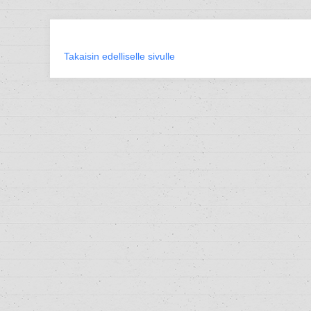
Takaisin edelliselle sivulle