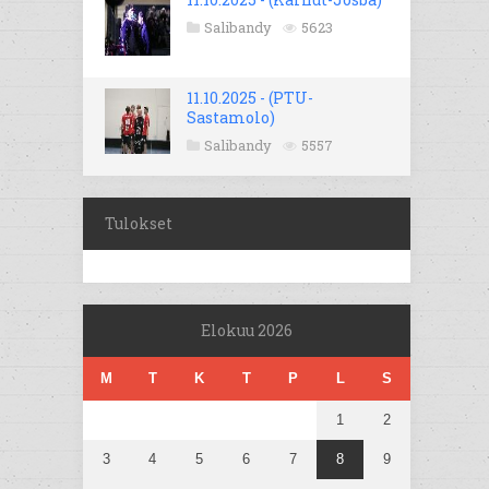
Salibandy
5623
11.10.2025 - (PTU-
Sastamolo)
Salibandy
5557
Tulokset
Elokuu 2026
M
T
K
T
P
L
S
1
2
3
4
5
6
7
8
9