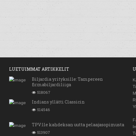
LUETUIMMAT ARTIKKELIT
U
Biljardia yrityksille: Tampereen
K
firmabiljardiliiga
T
518067
M
R
Indians yllätti Classicin
Y
514546
F
TPV:lle kahdeksan uutta pelaajasopimusta
I
513907
T