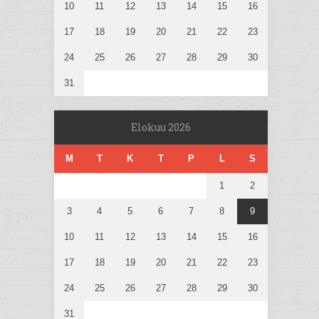
10
11
12
13
14
15
16
17
18
19
20
21
22
23
24
25
26
27
28
29
30
31
Elokuu 2026
M
T
K
T
P
L
S
1
2
3
4
5
6
7
8
9
10
11
12
13
14
15
16
17
18
19
20
21
22
23
24
25
26
27
28
29
30
31