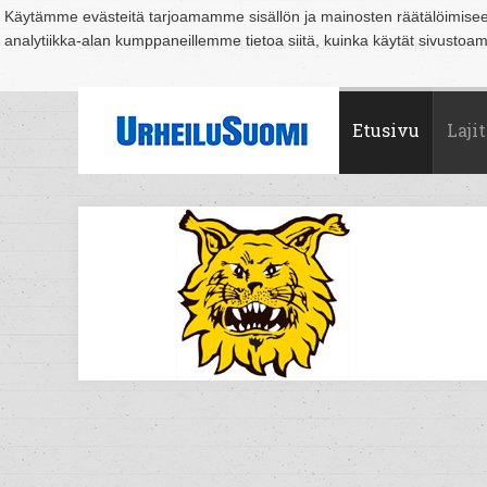
Käytämme evästeitä tarjoamamme sisällön ja mainosten räätälöimise
analytiikka-alan kumppaneillemme tietoa siitä, kuinka käytät sivusto
Suomi
Espoo
Helsinki
Hämeenlinna
Joensuu
Jyväskylä
Kouvo
Etusivu
Lajit