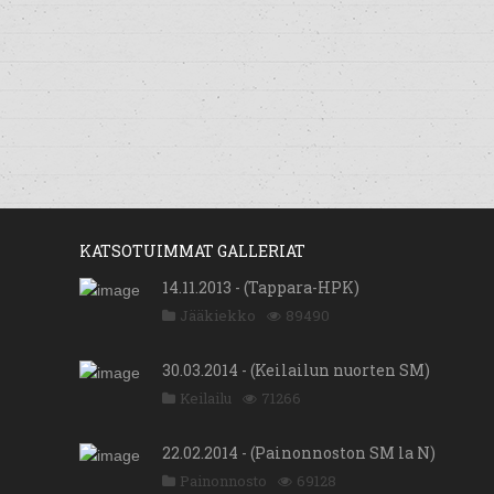
KATSOTUIMMAT GALLERIAT
14.11.2013 - (Tappara-HPK)
Jääkiekko
89490
30.03.2014 - (Keilailun nuorten SM)
Keilailu
71266
22.02.2014 - (Painonnoston SM la N)
Painonnosto
69128