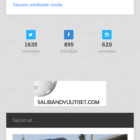
Takaisin edelliselle sivulle
1635
895
620
seuraajaa
tykkääjää
seuraajaa
Galleriat