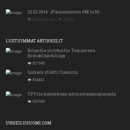
22.02.2014 - (Painonnoston SM la N)
Painonnosto
69023
LUETUIMMAT ARTIKKELIT
Biljardia yrityksille: Tampereen
firmabiljardiliiga
517945
Indians yllätti Classicin
514431
TPV:lle kahdeksan uutta pelaajasopimusta
513789
URHEILUSUOMI.COM