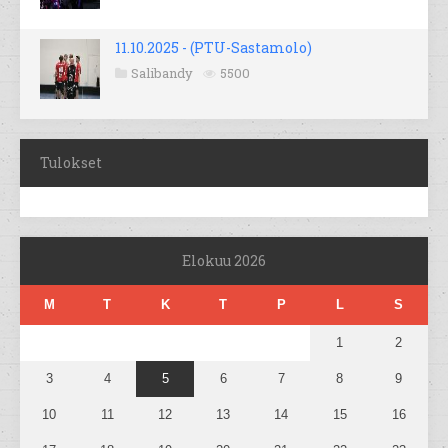
11.10.2025 - (PTU-Sastamolo)
Salibandy
5500
Tulokset
Elokuu 2026
M
T
K
T
P
L
S
1
2
3
4
5
6
7
8
9
10
11
12
13
14
15
16