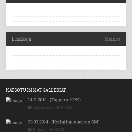
Linkkejä
Mainos
KATSOTUIMMAT GALLERIAT
14.11.2013 - (Tappara-HPK)
Jääkiekko
89450
30.03.2014 - (Keilailun nuorten SM)
Keilailu
71152