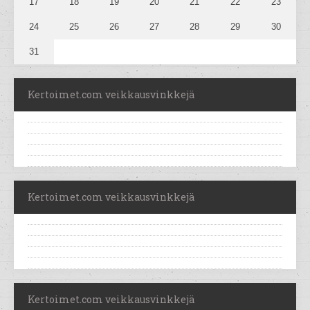
17
18
19
20
21
22
23
24
25
26
27
28
29
30
31
Kertoimet.com veikkausvinkkejä
Kertoimet.com veikkausvinkkejä
Kertoimet.com veikkausvinkkejä