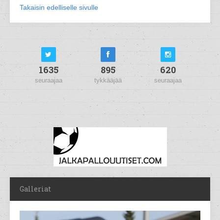
Takaisin edelliselle sivulle
1635
895
620
seuraajaa
tykkääjää
seuraajaa
Galleriat