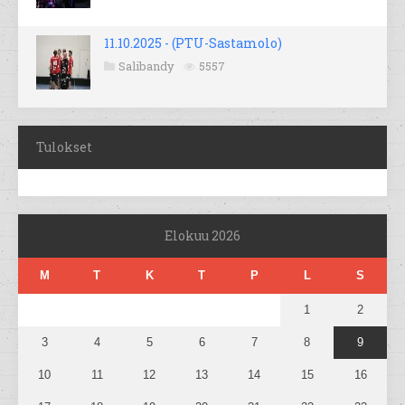
11.10.2025 - (PTU-Sastamolo)
Salibandy
5557
Tulokset
Elokuu 2026
M
T
K
T
P
L
S
1
2
3
4
5
6
7
8
9
10
11
12
13
14
15
16