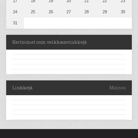
17
18
19
20
21
22
23
24
25
26
27
28
29
30
31
Kertoimet.com veikkausvinkkejä
Linkkejä
Mainos