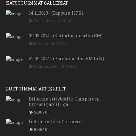
KATSOTUIMMAT GALLERIAT
14.11.2013 - (Tappara-HPK)
Jääkiekko
89491
30.03.2014 - (Keilailun nuorten SM)
Keilailu
71274
22.02.2014 - (Painonnoston SM la N)
Painonnosto
69132
LUETUIMMAT ARTIKKELIT
Biljardia yrityksille: Tampereen
firmabiljardiliiga
518070
Indians yllätti Classicin
514548