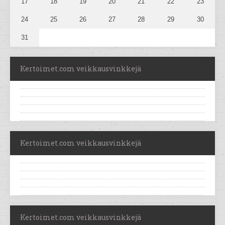
17
18
19
20
21
22
23
24
25
26
27
28
29
30
31
Kertoimet.com veikkausvinkkejä
Kertoimet.com veikkausvinkkejä
Kertoimet.com veikkausvinkkejä