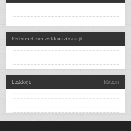
Kertoimet.com veikkausvinkkejä
Linkkejä
Mainos