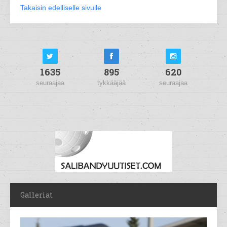
Takaisin edelliselle sivulle
1635
895
620
seuraajaa
tykkääjää
seuraajaa
Galleriat