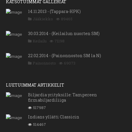
KATSOTUIMMAT GALLERIAT
14.11.2013 - (Tappara-HPK)
Jääkiekko
89465
30.03.2014 - (Keilailun nuorten SM)
Keilailu
71198
22.02.2014 - (Painonnoston SM la N)
Painonnosto
69073
LUETUIMMAT ARTIKKELIT
Biljardia yrityksille: Tampereen
firmabiljardiliiga
517987
Indians yllätti Classicin
514467