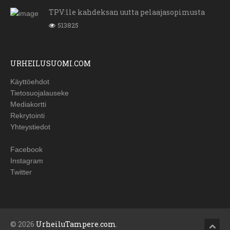
TPV:lle kahdeksan uutta pelaajasopimusta
513825
URHEILUSUOMI.COM
Käyttöehdot
Tietosuojalauseke
Mediakortti
Rekrytointi
Yhteystiedot
Facebook
Instagram
Twitter
© 2026
UrheiluTampere.com
.