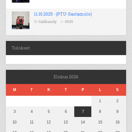
11.10.2025 - (PTU-Sastamolo)
Salibandy
5535
Tulokset
Elokuu 2026
M
T
K
T
P
L
S
1
2
3
4
5
6
7
8
9
10
11
12
13
14
15
16