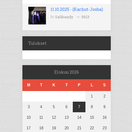
11.10.2025 - (Karhut-Josba)
Salibandy
5613
Tulokset
Elokuu 2026
M
T
K
T
P
L
S
1
2
3
4
5
6
7
8
9
10
11
12
13
14
15
16
17
18
19
20
21
22
23