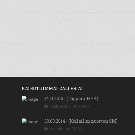
KATSOTUIMMAT GALLERIAT
14.11.2013 - (Tappara-HPK)
Jääkiekko
89476
30.03.2014 - (Keilailun nuorten SM)
Keilailu
71209