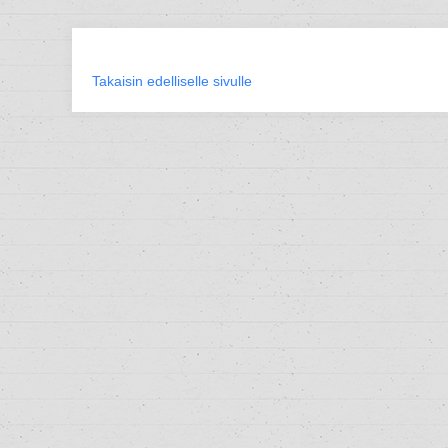
Takaisin edelliselle sivulle