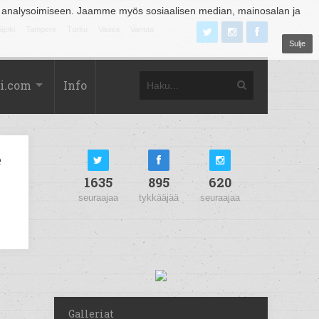
 analysoimiseen. Jaamme myös sosiaalisen median, mainosalan ja
äjoki
Tampere
Turku
Vaasa
Vantaa
Sulje
i.com
Info
e
1635
895
620
seuraajaa
tykkääjää
seuraajaa
Galleriat