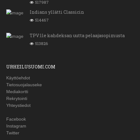
517987
Indians yllätti Classicin
514467
TPV:lle kahdeksan uutta pelaajasopimusta
513826
URHEILUSUOMI.COM
Käyttöehdot
Tietosuojalauseke
Mediakortti
Rekrytointi
Yhteystiedot
Facebook
Instagram
Twitter