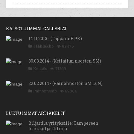
KATSOTUIMMAT GALLERIAT
14.11.2013 - (Tappara-HPK)
Jääkiekko
89476
30.03.2014 - (Keilailun nuorten SM)
Keilailu
71209
22.02.2014 - (Painonnoston SM la N)
Painonnosto
69084
LUETUIMMAT ARTIKKELIT
Biljardia yrityksille: Tampereen
firmabiljardiliiga