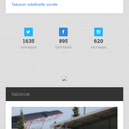
Takaisin edelliselle sivulle
1635
895
620
seuraajaa
tykkääjää
seuraajaa
Galleriat