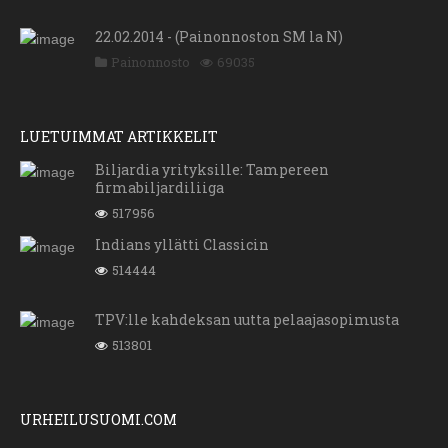
22.02.2014 - (Painonnoston SM la N)
Painonnosto
69035
LUETUIMMAT ARTIKKELIT
Biljardia yrityksille: Tampereen
firmabiljardiliiga
517956
Indians yllätti Classicin
514444
TPV:lle kahdeksan uutta pelaajasopimusta
513801
URHEILUSUOMI.COM