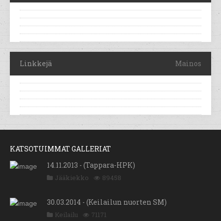
Linkkejä
Mainos
KATSOTUIMMAT GALLERIAT
14.11.2013 - (Tappara-HPK)
Jääkiekko
89458
30.03.2014 - (Keilailun nuorten SM)
Keilailu
71171