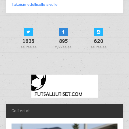
Takaisin edelliselle sivulle
1635
895
620
seuraajaa
tykkääjää
seuraajaa
Galleriat