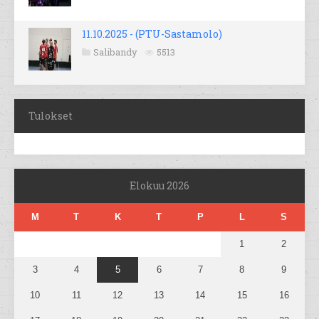
11.10.2025 - (PTU-Sastamolo)
Salibandy
5513
Tulokset
Elokuu 2026
M
T
K
T
P
L
S
1
2
3
4
5
6
7
8
9
10
11
12
13
14
15
16