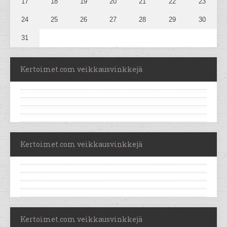
17
18
19
20
21
22
23
24
25
26
27
28
29
30
31
Kertoimet.com veikkausvinkkejä
Kertoimet.com veikkausvinkkejä
Kertoimet.com veikkausvinkkejä