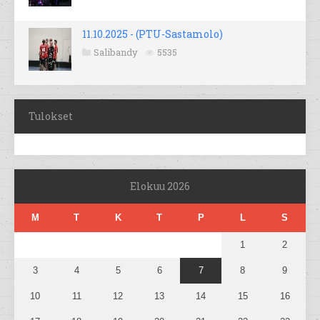
11.10.2025 - (PTU-Sastamolo)
Salibandy
5535
Tulokset
Elokuu 2026
M
T
K
T
P
L
S
1
2
3
4
5
6
7
8
9
10
11
12
13
14
15
16