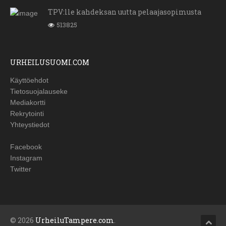
TPV:lle kahdeksan uutta pelaajasopimusta
513825
URHEILUSUOMI.COM
Käyttöehdot
Tietosuojalauseke
Mediakortti
Rekrytointi
Yhteystiedot
Facebook
Instagram
Twitter
© 2026
UrheiluTampere.com
.