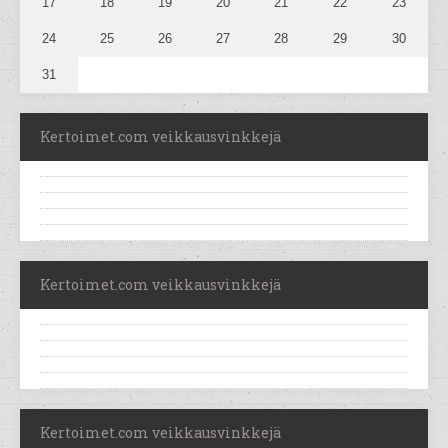
17
18
19
20
21
22
23
24
25
26
27
28
29
30
31
Kertoimet.com veikkausvinkkejä
Kertoimet.com veikkausvinkkejä
Kertoimet.com veikkausvinkkejä