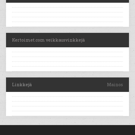
Kertoimet.com veikkausvinkkejä
Linkkejä
Mainos