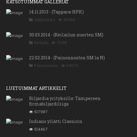
KATSOTUIMMAT GALLERIAT
14.11.2013 - (Tappara-HPK)
Jääkiekko
89465
30.03.2014 - (Keilailun nuorten SM)
Keilailu
71198
22.02.2014 - (Painonnoston SM la N)
Painonnosto
69073
LUETUIMMAT ARTIKKELIT
Biljardia yrityksille: Tampereen
firmabiljardiliiga
517987
Indians yllätti Classicin
514467