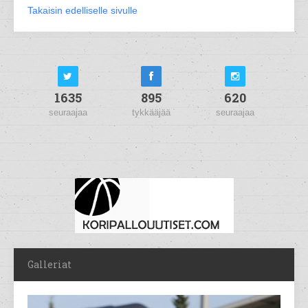
Takaisin edelliselle sivulle
1635
895
620
seuraajaa
tykkääjää
seuraajaa
Galleriat