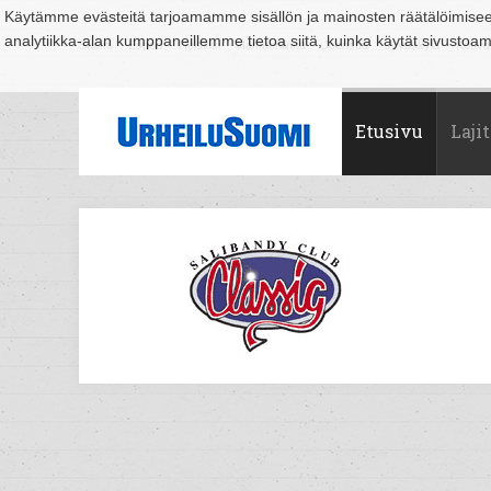
Käytämme evästeitä tarjoamamme sisällön ja mainosten räätälöimise
analytiikka-alan kumppaneillemme tietoa siitä, kuinka käytät sivusto
Suomi
Espoo
Helsinki
Hämeenlinna
Joensuu
Jyväskylä
Kouvo
Etusivu
Lajit