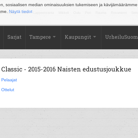
en, sosiaalisen median ominaisuuksien tukemiseen ja kävijämäärämme
amme.
Näytä tiedot
la
Kuopio
Lahti
Lappeenranta
Mikkeli
Oulu
Pori
Rauma
Rovaniemi
Sein
Sarjat
Tampere
Kaupungit
UrheiluSuom
Classic - 2015-2016 Naisten edustusjoukkue
Pelaajat
Ottelut