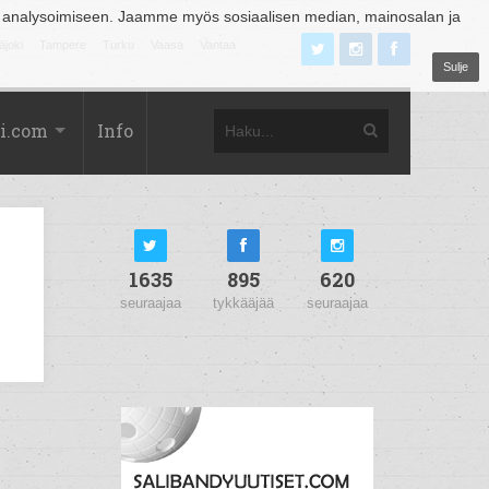
 analysoimiseen. Jaamme myös sosiaalisen median, mainosalan ja
äjoki
Tampere
Turku
Vaasa
Vantaa
Sulje
i.com
Info
1635
895
620
seuraajaa
tykkääjää
seuraajaa