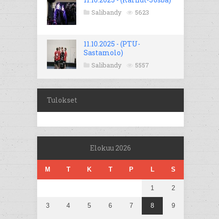
Salibandy
5623
11.10.2025 - (PTU-
Sastamolo)
Salibandy
5557
Tulokset
Elokuu 2026
M
T
K
T
P
L
S
1
2
3
4
5
6
7
8
9