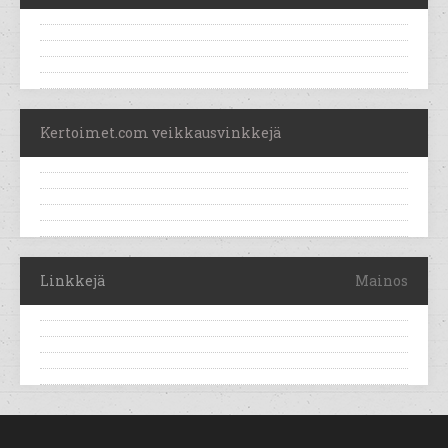
Kertoimet.com veikkausvinkkejä
Linkkejä
Mainos