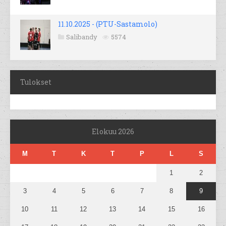
11.10.2025 - (PTU-Sastamolo)
Salibandy
5574
Tulokset
Elokuu 2026
M
T
K
T
P
L
S
1
2
3
4
5
6
7
8
9
10
11
12
13
14
15
16