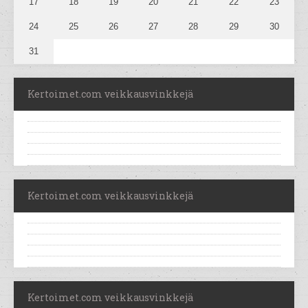
17
18
19
20
21
22
23
24
25
26
27
28
29
30
31
Kertoimet.com veikkausvinkkejä
Kertoimet.com veikkausvinkkejä
Kertoimet.com veikkausvinkkejä