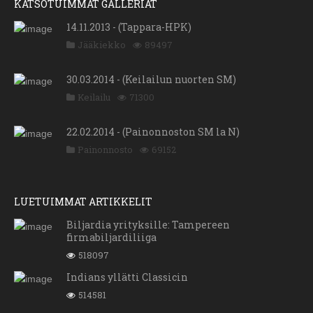
KATSOTUIMMAT GALLERIAT
14.11.2013 - (Tappara-HPK)
Jääkiekko
89497
30.03.2014 - (Keilailun nuorten SM)
Keilailu
71300
22.02.2014 - (Painonnoston SM la N)
Painonnosto
69152
LUETUIMMAT ARTIKKELIT
Biljardia yrityksille: Tampereen
firmabiljardiliiga
518097
Indians yllätti Classicin
514581