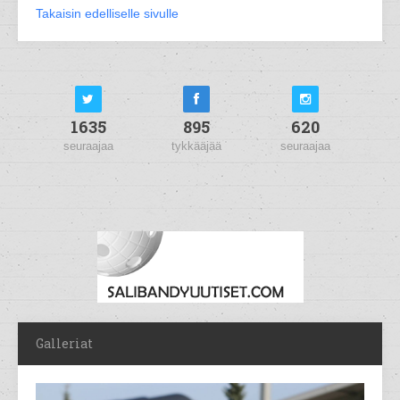
Takaisin edelliselle sivulle
1635
895
620
seuraajaa
tykkääjää
seuraajaa
Galleriat