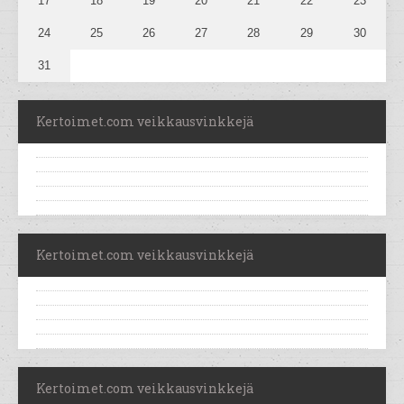
17
18
19
20
21
22
23
24
25
26
27
28
29
30
31
Kertoimet.com veikkausvinkkejä
Kertoimet.com veikkausvinkkejä
Kertoimet.com veikkausvinkkejä