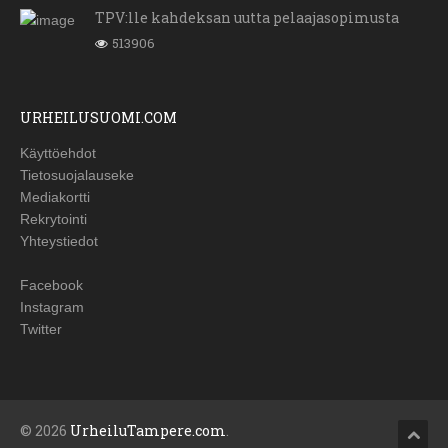
TPV:lle kahdeksan uutta pelaajasopimusta
513906
URHEILUSUOMI.COM
Käyttöehdot
Tietosuojalauseke
Mediakortti
Rekrytointi
Yhteystiedot
Facebook
Instagram
Twitter
© 2026
UrheiluTampere.com
.