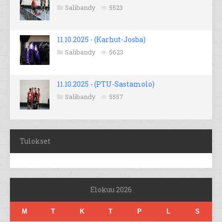
Salibandy
5523
11.10.2025 - (Karhut-Josba)
Salibandy
5623
11.10.2025 - (PTU-Sastamolo)
Salibandy
5557
Tulokset
Elokuu 2026
M
T
K
T
P
L
S