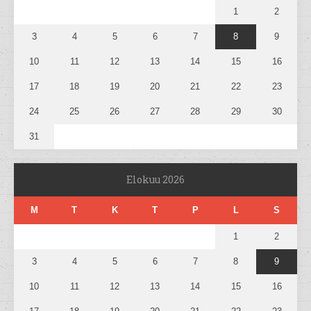
1
2
3
4
5
6
7
8
9
10
11
12
13
14
15
16
17
18
19
20
21
22
23
24
25
26
27
28
29
30
31
Elokuu 2026
M
T
K
T
P
L
S
1
2
3
4
5
6
7
8
9
10
11
12
13
14
15
16