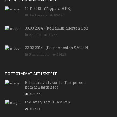
14.11.2013 - (Tappara-HPK)
Jääkiekko
89490
30.03.2014 - (Keilailun nuorten SM)
Keilailu
71266
22.02.2014 - (Painonnoston SM la N)
Painonnosto
69128
LUETUIMMAT ARTIKKELIT
Biljardia yrityksille: Tampereen
firmabiljardiliiga
518066
Indians yllätti Classicin
514545