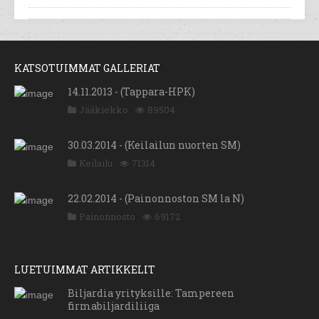
KATSOTUIMMAT GALLERIAT
14.11.2013 - (Tappara-HPK)
Jääkiekko
89504
30.03.2014 - (Keilailun nuorten SM)
Keilailu
71314
22.02.2014 - (Painonnoston SM la N)
Painonnosto
69172
LUETUIMMAT ARTIKKELIT
Biljardia yrityksille: Tampereen
firmabiljardiliiga