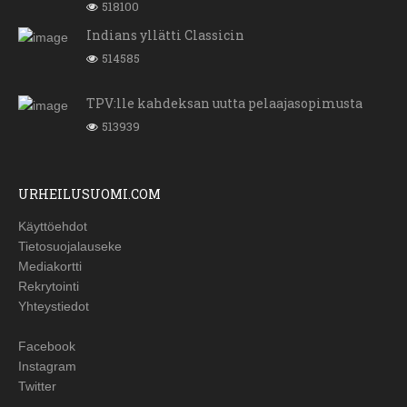
518100
Indians yllätti Classicin
514585
TPV:lle kahdeksan uutta pelaajasopimusta
513939
URHEILUSUOMI.COM
Käyttöehdot
Tietosuojalauseke
Mediakortti
Rekrytointi
Yhteystiedot
Facebook
Instagram
Twitter