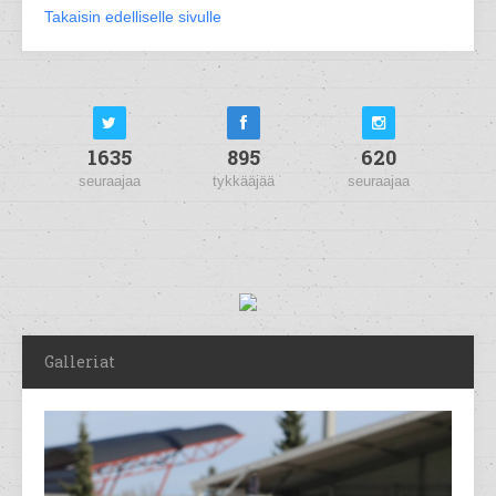
Takaisin edelliselle sivulle
1635
895
620
seuraajaa
tykkääjää
seuraajaa
Galleriat