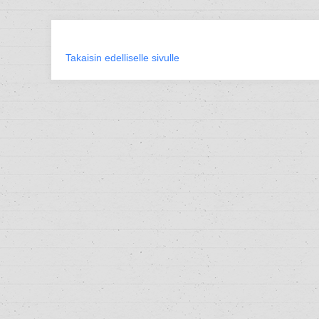
Takaisin edelliselle sivulle