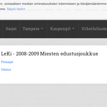
en, sosiaalisen median ominaisuuksien tukemiseen ja kävijämäärämme
amme.
Näytä tiedot
la
Kuopio
Lahti
Lappeenranta
Mikkeli
Oulu
Pori
Rauma
Rovaniemi
Sein
Sarjat
Tampere
Kaupungit
UrheiluSuom
LeKi - 2008-2009 Miesten edustusjoukkue
Pelaajat
Ottelut