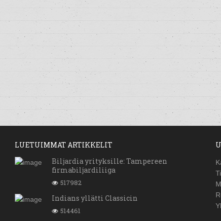
LUETUIMMAT ARTIKKELIT
U
Biljardia yrityksille: Tampereen
K
firmabiljardiliiga
T
517982
M
R
Indians yllätti Classicin
Y
514461