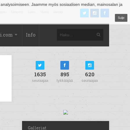
 analysoimiseen. Jaamme myös sosiaalisen median, mainosalan ja
äjoki
Tampere
Turku
Vaasa
Vantaa
Sulje
i.com
Info
1635
895
620
seuraajaa
tykkääjää
seuraajaa
Galleriat