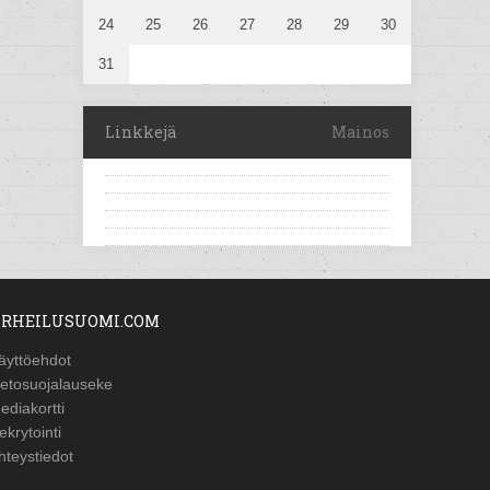
24
25
26
27
28
29
30
31
Linkkejä
Mainos
RHEILUSUOMI.COM
äyttöehdot
ietosuojalauseke
ediakortti
ekrytointi
hteystiedot