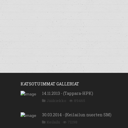
KATSOTUIMMAT GALLERIAT
14.11.2013 - (Tappara-HPK)
Jääkiekko
89465
30.03.2014 - (Keilailun nuorten SM)
Keilailu
71198