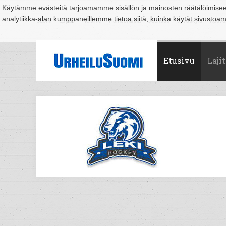
Käytämme evästeitä tarjoamamme sisällön ja mainosten räätälöimise
analytiikka-alan kumppaneillemme tietoa siitä, kuinka käytät sivusto
Suomi
Espoo
Helsinki
Hämeenlinna
Joensuu
Jyväskylä
Kouvo
Etusivu
Lajit