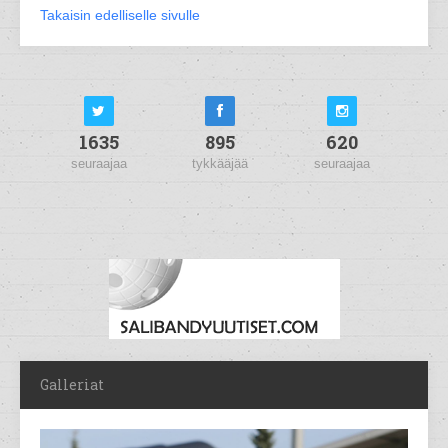
Takaisin edelliselle sivulle
1635
895
620
seuraajaa
tykkääjää
seuraajaa
Galleriat