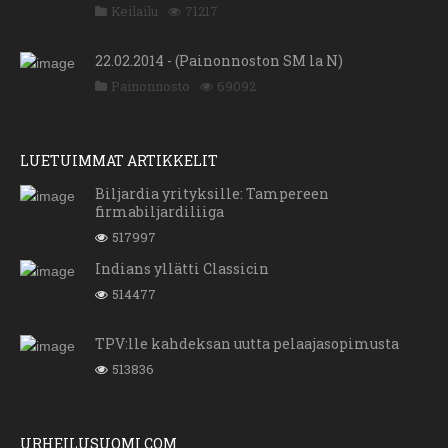
Keilailu
71217
22.02.2014 - (Painonnoston SM la N)
Painonnosto
69092
LUETUIMMAT ARTIKKELIT
Biljardia yrityksille: Tampereen
firmabiljardiliiga
517997
Indians yllätti Classicin
514477
TPV:lle kahdeksan uutta pelaajasopimusta
513836
URHEILUSUOMI.COM