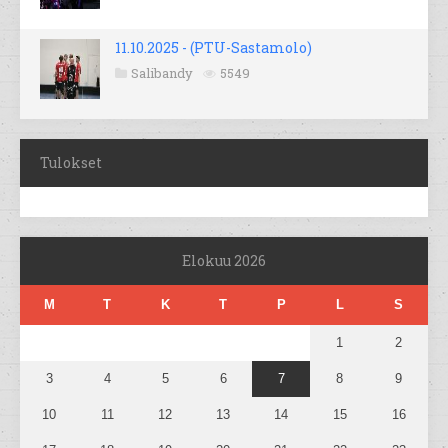
11.10.2025 - (PTU-Sastamolo)
Salibandy
5549
Tulokset
Elokuu 2026
M
T
K
T
P
L
S
1
2
3
4
5
6
7
8
9
10
11
12
13
14
15
16