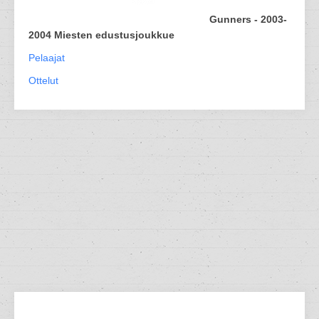
Gunners - 2003-
2004 Miesten edustusjoukkue
Pelaajat
Ottelut