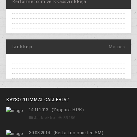
Kertoimet.com veikkausvinkkejä
Linkkejä
Mainos
KATSOTUIMMAT GALLERIAT
14.11.2013 - (Tappara-HPK)
Jääkiekko
89486
30.03.2014 - (Keilailun nuorten SM)