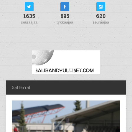
1635
895
620
seuraajaa
tykkääjää
seuraajaa
Galleriat