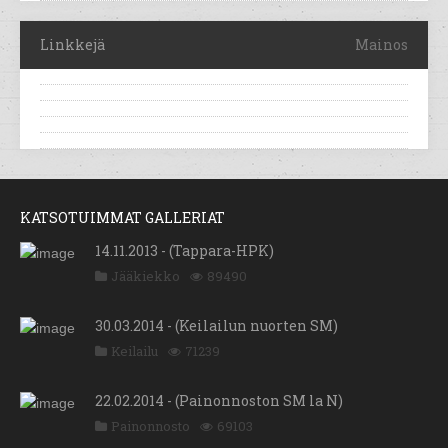
Linkkejä
Mainos
KATSOTUIMMAT GALLERIAT
14.11.2013 - (Tappara-HPK)
Jääkiekko
89490
30.03.2014 - (Keilailun nuorten SM)
Keilailu
71239
22.02.2014 - (Painonnoston SM la N)
Painonnosto
69103