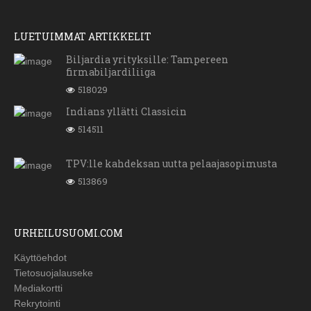
LUETUIMMAT ARTIKKELIT
Biljardia yrityksille: Tampereen
firmabiljardiliiga
518029
Indians yllätti Classicin
514511
TPV:lle kahdeksan uutta pelaajasopimusta
513869
URHEILUSUOMI.COM
Käyttöehdot
Tietosuojalauseke
Mediakortti
Rekrytointi