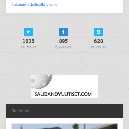
Takaisin edelliselle sivulle
1635
895
620
seuraajaa
tykkääjää
seuraajaa
Galleriat