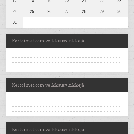
17
18
19
20
21
22
23
24
25
26
27
28
29
30
31
Kertoimet.com veikkausvinkkejä
Kertoimet.com veikkausvinkkejä
Kertoimet.com veikkausvinkkejä