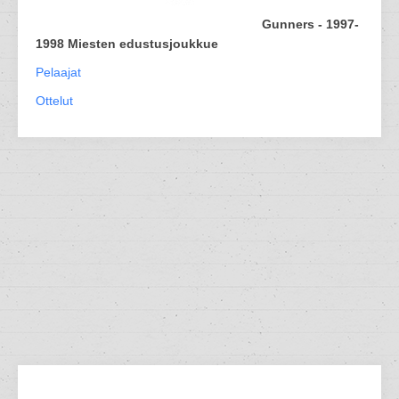
Gunners - 1997-
1998 Miesten edustusjoukkue
Pelaajat
Ottelut