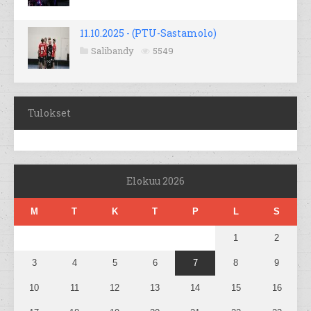
11.10.2025 - (PTU-Sastamolo)
Salibandy
5549
Tulokset
Elokuu 2026
M
T
K
T
P
L
S
1
2
3
4
5
6
7
8
9
10
11
12
13
14
15
16