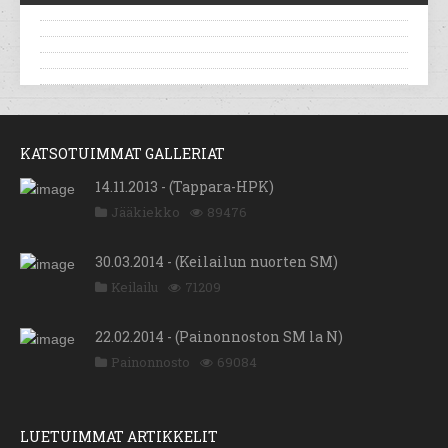
KATSOTUIMMAT GALLERIAT
14.11.2013 - (Tappara-HPK)
Jääkiekko
89476
30.03.2014 - (Keilailun nuorten SM)
Keilailu
71209
22.02.2014 - (Painonnoston SM la N)
Painonnosto
69084
LUETUIMMAT ARTIKKELIT