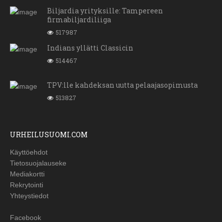
Biljardia yrityksille: Tampereen
firmabiljardiliiga
517987
Indians yllätti Classicin
514467
TPV:lle kahdeksan uutta pelaajasopimusta
513827
URHEILUSUOMI.COM
Käyttöehdot
Tietosuojalauseke
Mediakortti
Rekrytointi
Yhteystiedot
Facebook