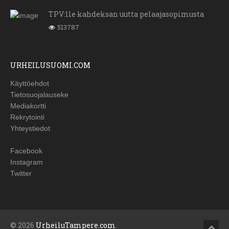
TPV:lle kahdeksan uutta pelaajasopimusta
513787
URHEILUSUOMI.COM
Käyttöehdot
Tietosuojalauseke
Mediakortti
Rekrytointi
Yhteystiedot
Facebook
Instagram
Twitter
© 2026
UrheiluTampere.com
.