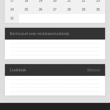
17
18
19
20
21
22
23
24
25
26
27
28
29
30
31
Kertoimet.com veikkausvinkkejä
Linkkejä
Mainos