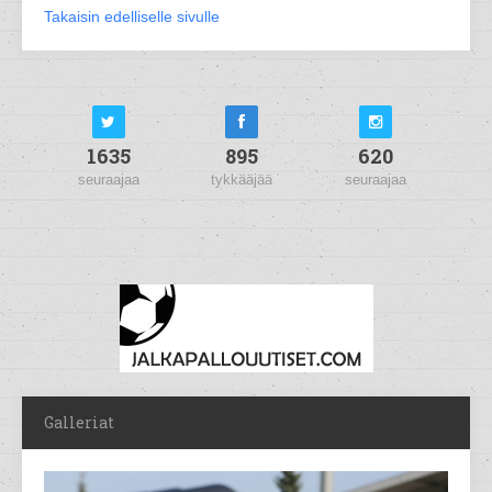
Takaisin edelliselle sivulle
1635
895
620
seuraajaa
tykkääjää
seuraajaa
Galleriat