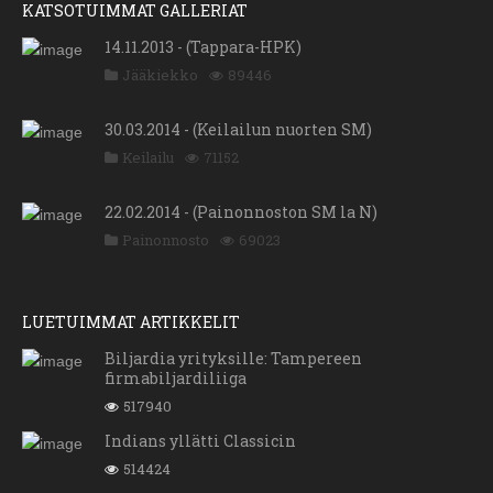
KATSOTUIMMAT GALLERIAT
14.11.2013 - (Tappara-HPK)
Jääkiekko
89446
30.03.2014 - (Keilailun nuorten SM)
Keilailu
71152
22.02.2014 - (Painonnoston SM la N)
Painonnosto
69023
LUETUIMMAT ARTIKKELIT
Biljardia yrityksille: Tampereen
firmabiljardiliiga
517940
Indians yllätti Classicin
514424