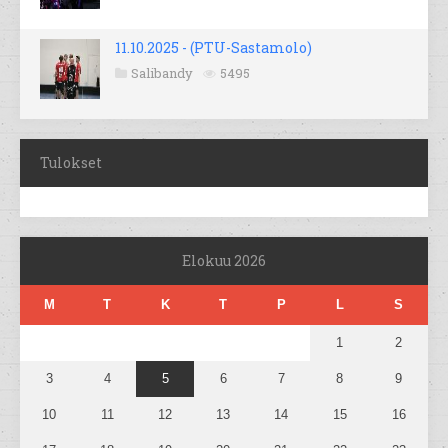
11.10.2025 - (PTU-Sastamolo)
Salibandy
5495
Tulokset
Elokuu 2026
M
T
K
T
P
L
S
1
2
3
4
5
6
7
8
9
10
11
12
13
14
15
16