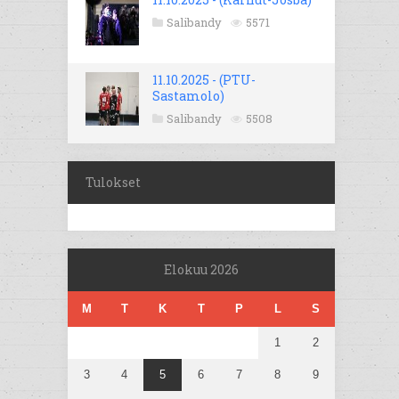
Salibandy
5571
11.10.2025 - (PTU-
Sastamolo)
Salibandy
5508
Tulokset
Elokuu 2026
M
T
K
T
P
L
S
1
2
3
4
5
6
7
8
9