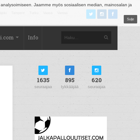
 analysoimiseen. Jaamme myös sosiaalisen median, mainosalan ja
äjoki
Tampere
Turku
Vaasa
Vantaa
Sulje
i.com
Info
1635
895
620
seuraajaa
tykkääjää
seuraajaa