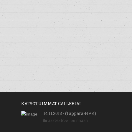
KATSOTUIMMAT GALLERIAT
14.11.2013 - (Tappara-HPK)
Jääkiekko
89458