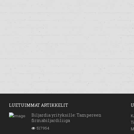
LUETUIMMAT ARTIKKELIT
U
Biljardia yrityksille: Tampereen
K
firmabiljardiliiga
T
517954
M