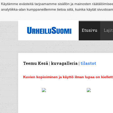
Käytämme evästeitä tarjoamamme sisällön ja mainosten räätälöimise
analytiikka-alan kumppaneillemme tietoa siitä, kuinka käytät sivusto
Suomi
Espoo
Helsinki
Hämeenlinna
Joensuu
Jyväskylä
Kouvo
Etusivu
Lajit
Teemu Kesä | kuvagalleria |
tilastot
Kuvien kopioiminen ja käyttö ilman lupaa on kiellett