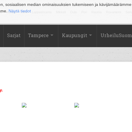
en, sosiaalisen median ominaisuuksien tukemiseen ja kävijämäärämme
amme.
Näytä tiedot
la
Kuopio
Lahti
Lappeenranta
Mikkeli
Oulu
Pori
Rauma
Rovaniemi
Sein
Sarjat
Tampere
Kaupungit
UrheiluSuom
y.