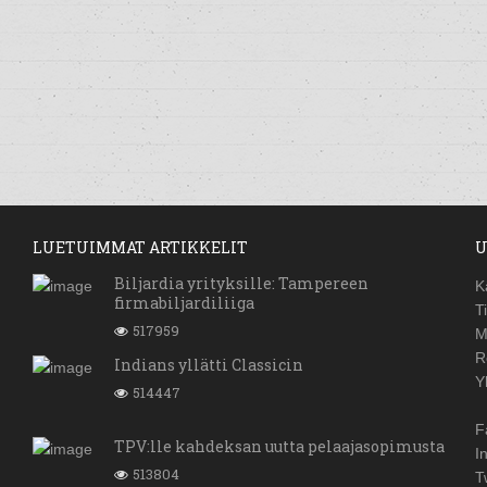
LUETUIMMAT ARTIKKELIT
U
Biljardia yrityksille: Tampereen
K
firmabiljardiliiga
T
517959
M
R
Indians yllätti Classicin
Y
514447
F
TPV:lle kahdeksan uutta pelaajasopimusta
I
513804
T