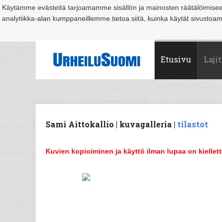
Käytämme evästeitä tarjoamamme sisällön ja mainosten räätälöimise
analytiikka-alan kumppaneillemme tietoa siitä, kuinka käytät sivusto
Suomi
Espoo
Helsinki
Hämeenlinna
Joensuu
Jyväskylä
Kouvo
Etusivu
Lajit
Sami Aittokallio | kuvagalleria |
tilastot
Kuvien kopioiminen ja käyttö ilman lupaa on kiellett