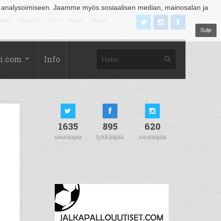
 analysoimiseen. Jaamme myös sosiaalisen median, mainosalan ja
äjoki
Tampere
Turku
Vaasa
Vantaa
Sulje
i.com
Info
1635
895
620
seuraajaa
tykkääjää
seuraajaa