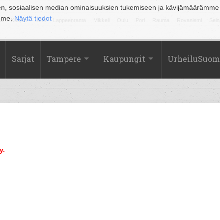
en, sosiaalisen median ominaisuuksien tukemiseen ja kävijämäärämme
amme.
Näytä tiedot
la
Kuopio
Lahti
Lappeenranta
Mikkeli
Oulu
Pori
Rauma
Rovaniemi
Sein
Sarjat
Tampere
Kaupungit
UrheiluSuom
y.