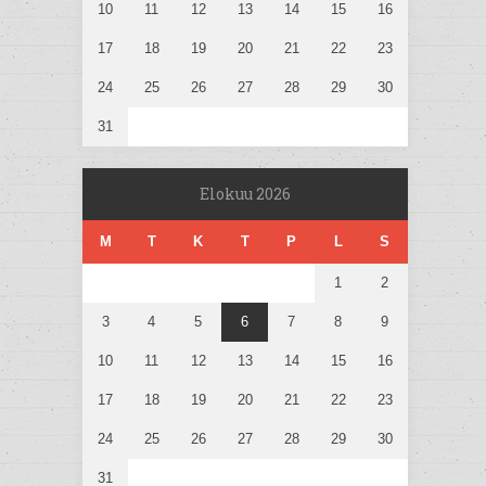
10
11
12
13
14
15
16
17
18
19
20
21
22
23
24
25
26
27
28
29
30
31
Elokuu 2026
M
T
K
T
P
L
S
1
2
3
4
5
6
7
8
9
10
11
12
13
14
15
16
17
18
19
20
21
22
23
24
25
26
27
28
29
30
31