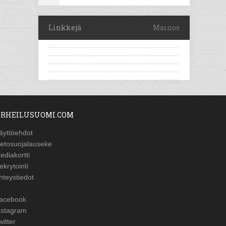
Linkkejä
Mainos
RHEILUSUOMI.COM
äyttöehdot
ietosuojalauseke
ediakortti
ekrytointi
hteystiedot
acebook
nstagram
witter