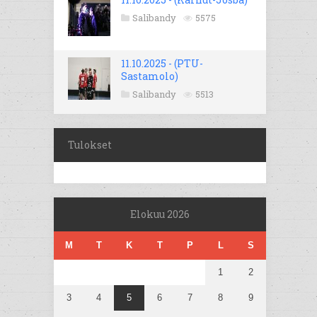
Salibandy
5575
11.10.2025 - (PTU-
Sastamolo)
Salibandy
5513
Tulokset
Elokuu 2026
M
T
K
T
P
L
S
1
2
3
4
5
6
7
8
9