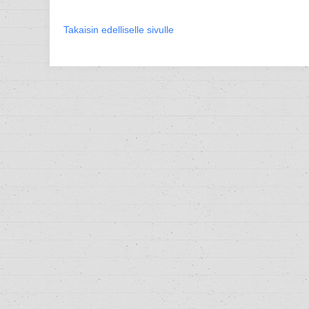
Takaisin edelliselle sivulle