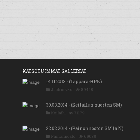
KATSOTUIMMAT GALLERIAT
14.11.2013 - (Tappara-HPK)
Jääkiekko
89458
30.03.2014 - (Keilailun nuorten SM)
Keilailu
71179
22.02.2014 - (Painonnoston SM la N)
Painonnosto
69039