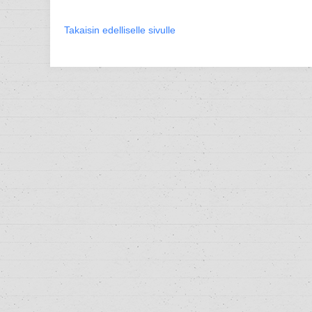
Takaisin edelliselle sivulle