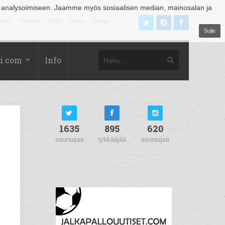
 analysoimiseen. Jaamme myös sosiaalisen median, mainosalan ja
äjoki
Tampere
Turku
Vaasa
Vantaa
Sulje
i.com
Info
1635
895
620
seuraajaa
tykkääjää
seuraajaa