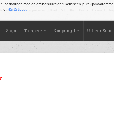
en, sosiaalisen median ominaisuuksien tukemiseen ja kävijämäärämme
amme.
Näytä tiedot
la
Kuopio
Lahti
Lappeenranta
Mikkeli
Oulu
Pori
Rauma
Rovaniemi
Sein
Sarjat
Tampere
Kaupungit
UrheiluSuom
y.