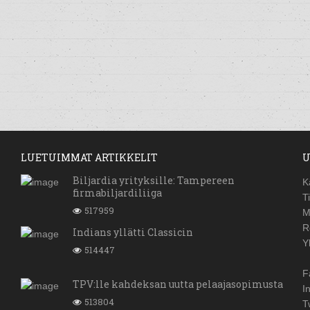
LUETUIMMAT ARTIKKELIT
U
Biljardia yrityksille: Tampereen
K
firmabiljardiliiga
T
517959
M
R
Indians yllätti Classicin
Y
514447
F
TPV:lle kahdeksan uutta pelaajasopimusta
I
513804
T