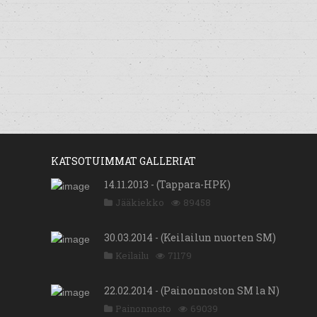
KATSOTUIMMAT GALLERIAT
14.11.2013 - (Tappara-HPK)
Jääkiekko
89458
30.03.2014 - (Keilailun nuorten SM)
Keilailu
71179
22.02.2014 - (Painonnoston SM la N)
Painonnosto
69039