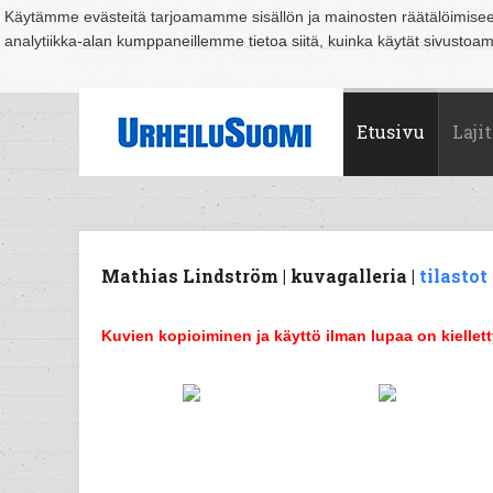
Käytämme evästeitä tarjoamamme sisällön ja mainosten räätälöimise
analytiikka-alan kumppaneillemme tietoa siitä, kuinka käytät sivusto
Suomi
Espoo
Helsinki
Hämeenlinna
Joensuu
Jyväskylä
Kouvo
Etusivu
Lajit
Mathias Lindström | kuvagalleria |
tilastot
Kuvien kopioiminen ja käyttö ilman lupaa on kiellett