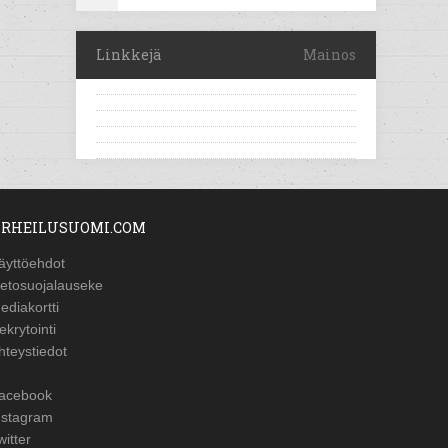
Linkkejä
Mainos
RHEILUSUOMI.COM
äyttöehdot
ietosuojalauseke
ediakortti
ekrytointi
hteystiedot
acebook
nstagram
witter