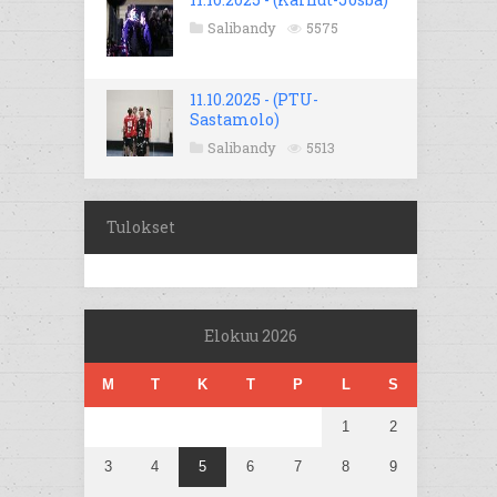
Salibandy
5575
11.10.2025 - (PTU-
Sastamolo)
Salibandy
5513
Tulokset
Elokuu 2026
M
T
K
T
P
L
S
1
2
3
4
5
6
7
8
9