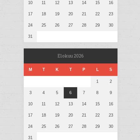
10
11
12
13
14
15
16
17
18
19
20
21
22
23
24
25
26
27
28
29
30
31
Elokuu 2026
M
T
K
T
P
L
S
1
2
3
4
5
6
7
8
9
10
11
12
13
14
15
16
17
18
19
20
21
22
23
24
25
26
27
28
29
30
31