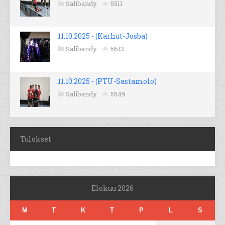
Salibandy
5511
11.10.2025 - (Karhut-Josba)
Salibandy
5613
11.10.2025 - (PTU-Sastamolo)
Salibandy
5549
Tulokset
Elokuu 2026
M
T
K
T
P
L
S