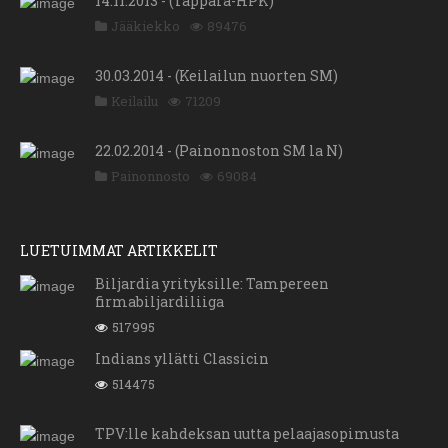
14.11.2013 - (Tappara-HPK)
Jääkiekko
89476
30.03.2014 - (Keilailun nuorten SM)
Keilailu
71209
22.02.2014 - (Painonnoston SM la N)
Painonnosto
69084
LUETUIMMAT ARTIKKELIT
Biljardia yrityksille: Tampereen
firmabiljardiliiga
517995
Indians yllätti Classicin
514475
TPV:lle kahdeksan uutta pelaajasopimusta