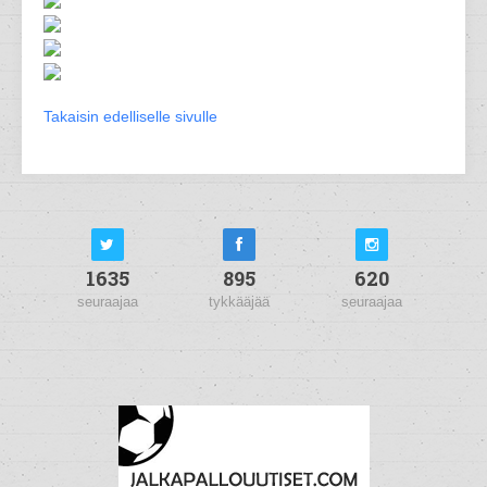
Takaisin edelliselle sivulle
1635
895
620
seuraajaa
tykkääjää
seuraajaa