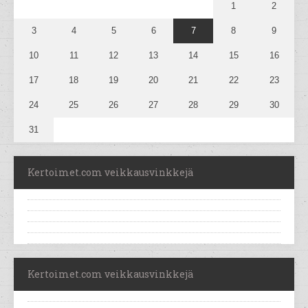
1
2
3
4
5
6
7
8
9
10
11
12
13
14
15
16
17
18
19
20
21
22
23
24
25
26
27
28
29
30
31
Kertoimet.com veikkausvinkkejä
Kertoimet.com veikkausvinkkejä