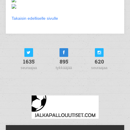
Takaisin edelliselle sivulle
1635
895
620
seuraajaa
tykkääjää
seuraajaa