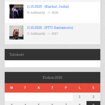
11.10.2025 - (Karhut-Josba)
Salibandy
5626
11.10.2025 - (PTU-Sastamolo)
Salibandy
5557
Tulokset
Elokuu 2026
M
T
K
T
P
L
S
1
2