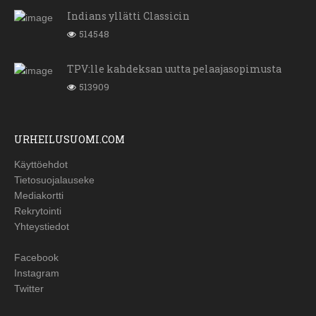
Indians yllätti Classicin
514548
TPV:lle kahdeksan uutta pelaajasopimusta
513909
URHEILUSUOMI.COM
Käyttöehdot
Tietosuojalauseke
Mediakortti
Rekrytointi
Yhteystiedot
Facebook
Instagram
Twitter