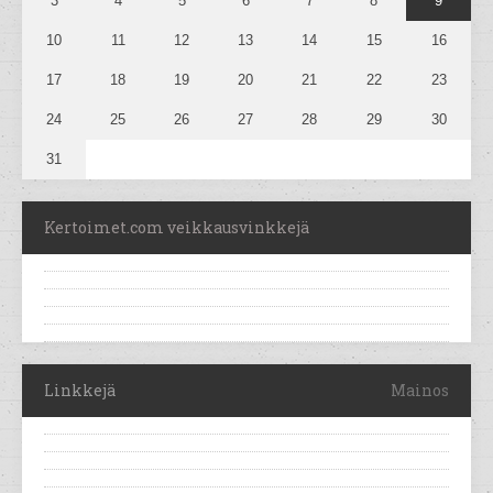
3
4
5
6
7
8
9
10
11
12
13
14
15
16
17
18
19
20
21
22
23
24
25
26
27
28
29
30
31
Kertoimet.com veikkausvinkkejä
Linkkejä
Mainos