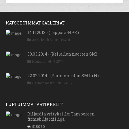
KATSOTUIMMAT GALLERIAT
14.11.2013 - (Tappara-HPK)
Jääkiekko
89491
30.03.2014 - (Keilailun nuorten SM)
Keilailu
71274
22.02.2014 - (Painonnoston SM la N)
Painonnosto
69132
LUETUIMMAT ARTIKKELIT
Biljardia yrityksille: Tampereen
firmabiljardiliiga
518070