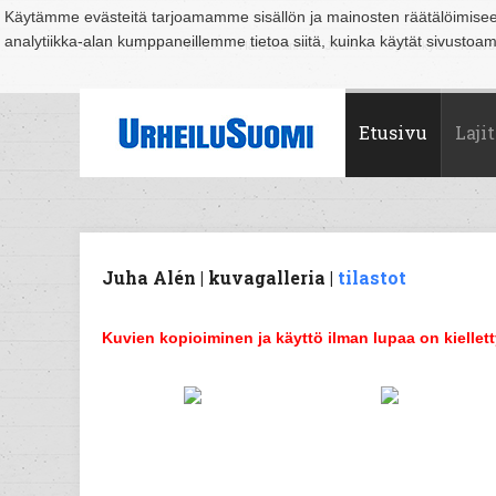
Käytämme evästeitä tarjoamamme sisällön ja mainosten räätälöimise
analytiikka-alan kumppaneillemme tietoa siitä, kuinka käytät sivusto
Suomi
Espoo
Helsinki
Hämeenlinna
Joensuu
Jyväskylä
Kouvo
Etusivu
Lajit
Juha Alén | kuvagalleria |
tilastot
Kuvien kopioiminen ja käyttö ilman lupaa on kiellett