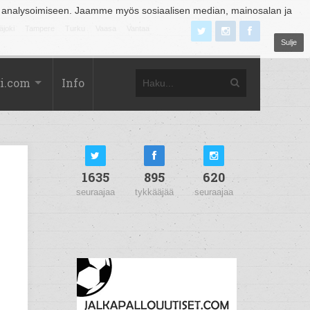
 analysoimiseen. Jaamme myös sosiaalisen median, mainosalan ja
äjoki
Tampere
Turku
Vaasa
Vantaa
Sulje
i.com
Info
1635
895
620
seuraajaa
tykkääjää
seuraajaa