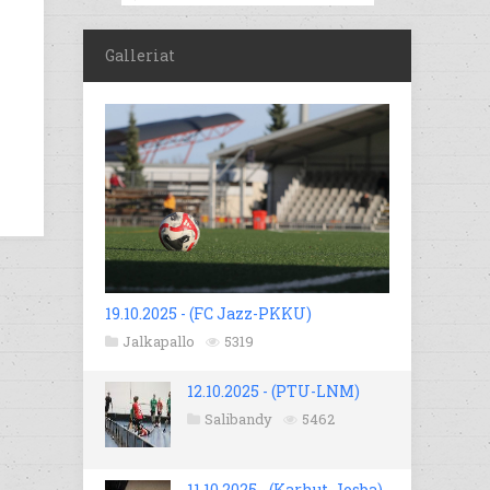
Galleriat
19.10.2025 - (FC Jazz-PKKU)
Jalkapallo
5319
12.10.2025 - (PTU-LNM)
Salibandy
5462
11.10.2025 - (Karhut-Josba)