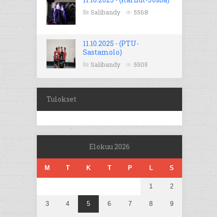
Salibandy
5568
11.10.2025 - (PTU-
Sastamolo)
Salibandy
5505
Tulokset
Elokuu 2026
M
T
K
T
P
L
S
1
2
3
4
5
6
7
8
9