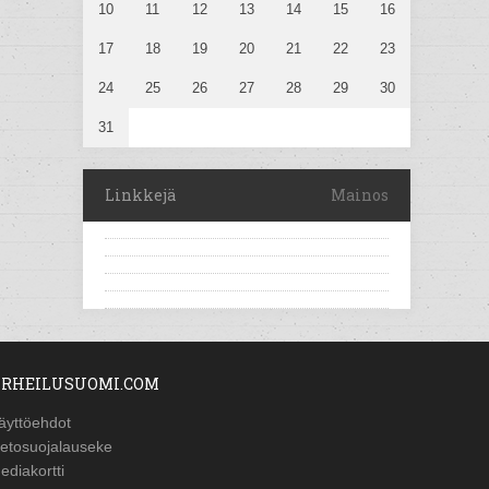
10
11
12
13
14
15
16
17
18
19
20
21
22
23
24
25
26
27
28
29
30
31
Linkkejä
Mainos
RHEILUSUOMI.COM
äyttöehdot
ietosuojalauseke
ediakortti