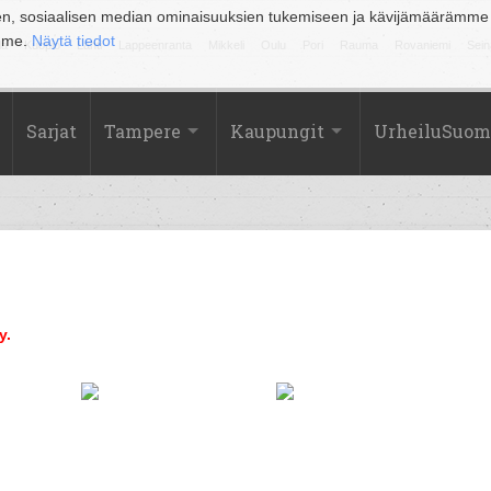
en, sosiaalisen median ominaisuuksien tukemiseen ja kävijämäärämme
amme.
Näytä tiedot
la
Kuopio
Lahti
Lappeenranta
Mikkeli
Oulu
Pori
Rauma
Rovaniemi
Sein
Sarjat
Tampere
Kaupungit
UrheiluSuom
y.