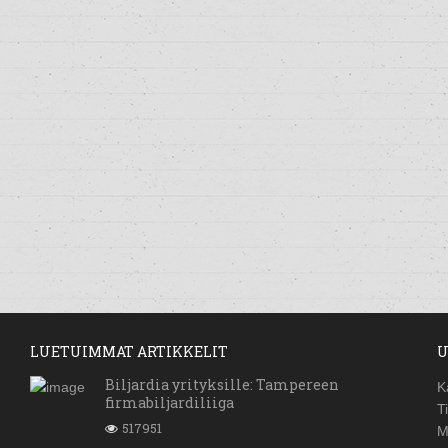
LUETUIMMAT ARTIKKELIT
U
Biljardia yrityksille: Tampereen
K
firmabiljardiliiga
T
517951
M