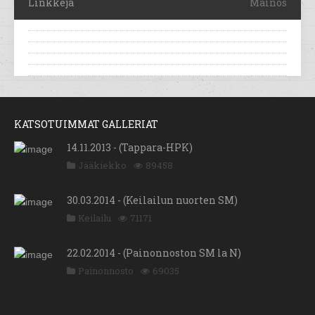
Linkkejä
Mainos
KATSOTUIMMAT GALLERIAT
14.11.2013 - (Tappara-HPK)
Jääkiekko
89458
30.03.2014 - (Keilailun nuorten SM)
Keilailu
71171
22.02.2014 - (Painonnoston SM la N)
Painonnosto
69035