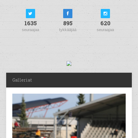
1635
895
620
seuraajaa
tykkääjää
seuraajaa
Galleriat