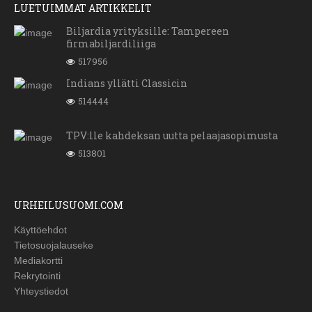
LUETUIMMAT ARTIKKELIT
Biljardia yrityksille: Tampereen
firmabiljardiliiga
517956
Indians yllätti Classicin
514444
TPV:lle kahdeksan uutta pelaajasopimusta
513801
URHEILUSUOMI.COM
Käyttöehdot
Tietosuojalauseke
Mediakortti
Rekrytointi
Yhteystiedot