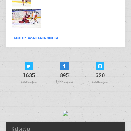
Takaisin edelliselle sivulle
1635
895
620
seuraajaa
tykkääjää
seuraajaa
Galleriat