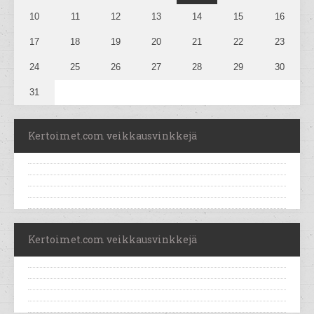
10
11
12
13
14
15
16
17
18
19
20
21
22
23
24
25
26
27
28
29
30
31
Kertoimet.com veikkausvinkkejä
Kertoimet.com veikkausvinkkejä