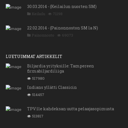
30.03.2014 - (Keilailun nuorten SM)
Keilailu
71198
22.02.2014 - (Painonnoston SM la N)
Painonnosto
69073
LUETUIMMAT ARTIKKELIT
Biljardia yrityksille: Tampereen
firmabiljardiliiga
517980
Indians yllätti Classicin
514457
TPV:lle kahdeksan uutta pelaajasopimusta
513817