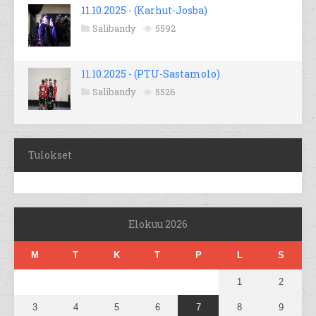
11.10.2025 - (Karhut-Josba)
Salibandy
5592
11.10.2025 - (PTU-Sastamolo)
Salibandy
5526
Tulokset
Elokuu 2026
M
T
K
T
P
L
S
1
2
3
4
5
6
7
8
9