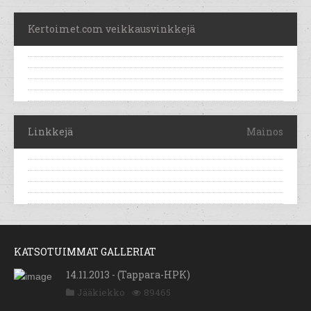
Kertoimet.com veikkausvinkkejä
Linkkejä
Mainos
KATSOTUIMMAT GALLERIAT
14.11.2013 - (Tappara-HPK)
Jääkiekko
89465