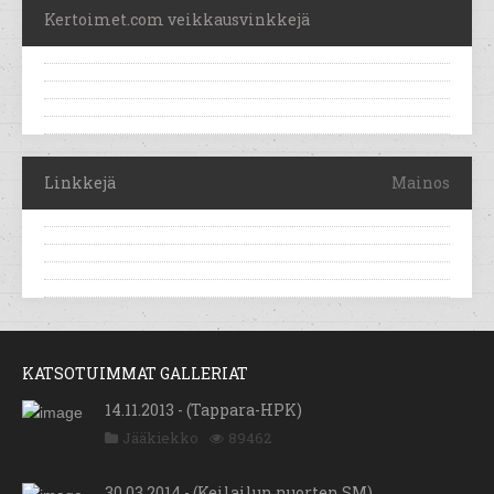
Kertoimet.com veikkausvinkkejä
Linkkejä
Mainos
KATSOTUIMMAT GALLERIAT
14.11.2013 - (Tappara-HPK)
Jääkiekko
89462
30.03.2014 - (Keilailun nuorten SM)