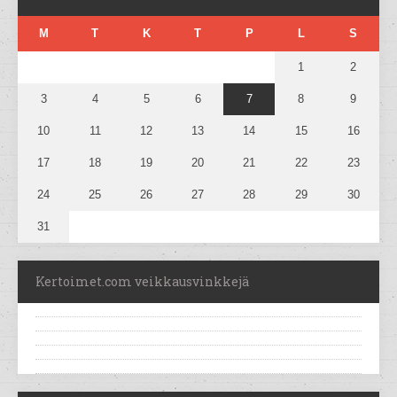
M
T
K
T
P
L
S
1
2
3
4
5
6
7
8
9
10
11
12
13
14
15
16
17
18
19
20
21
22
23
24
25
26
27
28
29
30
31
Kertoimet.com veikkausvinkkejä