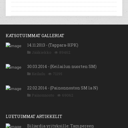
KATSOTUIMMAT GALLERIAT
14.11.2013 - (Tappara-HPK)
Jääkiekko
89462
30.03.2014 - (Keilailun nuorten SM)
Keilailu
71195
22.02.2014 - (Painonnoston SM la N)
Painonnosto
69062
LUETUIMMAT ARTIKKELIT
Biljardia yrityksille: Tampereen