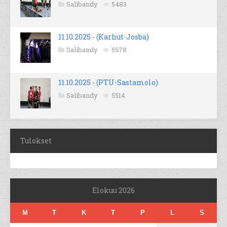
Salibandy
5483
11.10.2025 - (Karhut-Josba)
Salibandy
5578
11.10.2025 - (PTU-Sastamolo)
Salibandy
5514
Tulokset
Elokuu 2026
M
T
K
T
P
L
S