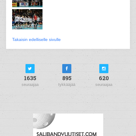
Takaisin edelliselle sivulle
1635
895
620
seuraajaa
tykkääjää
seuraajaa