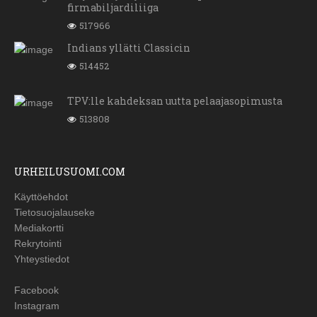
firmabiljardiliiga
517966
Indians yllätti Classicin
514452
TPV:lle kahdeksan uutta pelaajasopimusta
513808
URHEILUSUOMI.COM
Käyttöehdot
Tietosuojalauseke
Mediakortti
Rekrytointi
Yhteystiedot
Facebook
Instagram