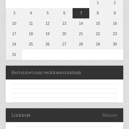
1
2
3
4
5
6
7
8
9
10
11
12
13
14
15
16
17
18
19
20
21
22
23
24
25
26
27
28
29
30
31
Kertoimet.com veikkausvinkkejä
Linkkejä
Mainos