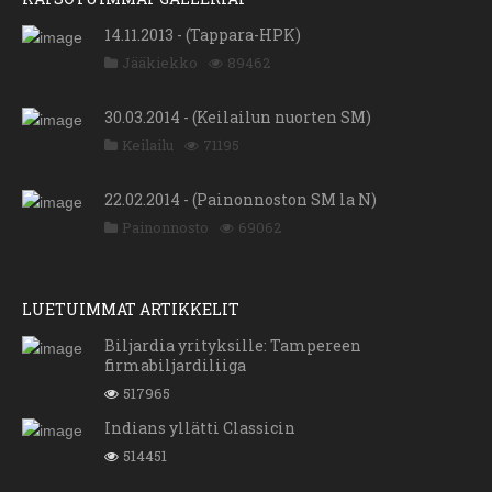
14.11.2013 - (Tappara-HPK)
Jääkiekko
89462
30.03.2014 - (Keilailun nuorten SM)
Keilailu
71195
22.02.2014 - (Painonnoston SM la N)
Painonnosto
69062
LUETUIMMAT ARTIKKELIT
Biljardia yrityksille: Tampereen
firmabiljardiliiga
517965
Indians yllätti Classicin
514451