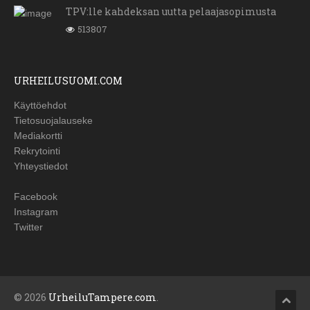
TPV:lle kahdeksan uutta pelaajasopimusta
513807
URHEILUSUOMI.COM
Käyttöehdot
Tietosuojalauseke
Mediakortti
Rekrytointi
Yhteystiedot
Facebook
Instagram
Twitter
© 2026
UrheiluTampere.com
.