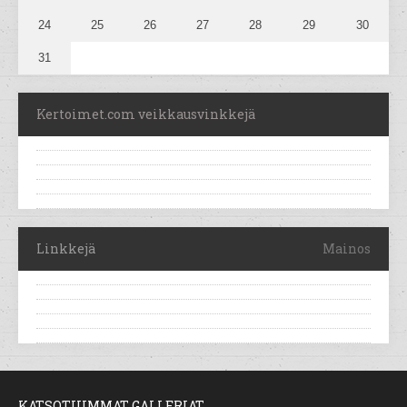
24
25
26
27
28
29
30
31
Kertoimet.com veikkausvinkkejä
Linkkejä
Mainos
KATSOTUIMMAT GALLERIAT