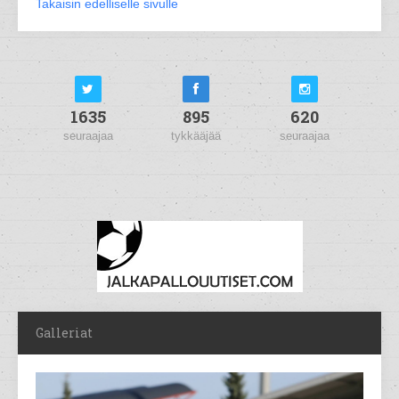
Takaisin edelliselle sivulle
1635
895
620
seuraajaa
tykkääjää
seuraajaa
Galleriat