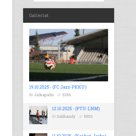
Galleriat
19.10.2025 - (FC Jazz-PKKU)
Jalkapallo
5356
12.10.2025 - (PTU-LNM)
Salibandy
5503
11.10.2025 - (Karhut-Josba)