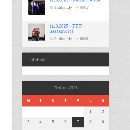
Salibandy
5597
11.10.2025 - (PTU-
Sastamolo)
Salibandy
5535
Tulokset
Elokuu 2026
M
T
K
T
P
L
S
1
2
3
4
5
6
7
8
9