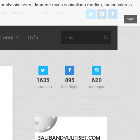
 analysoimiseen. Jaamme myös sosiaalisen median, mainosalan ja
äjoki
Tampere
Turku
Vaasa
Vantaa
Sulje
i.com
Info
1635
895
620
seuraajaa
tykkääjää
seuraajaa