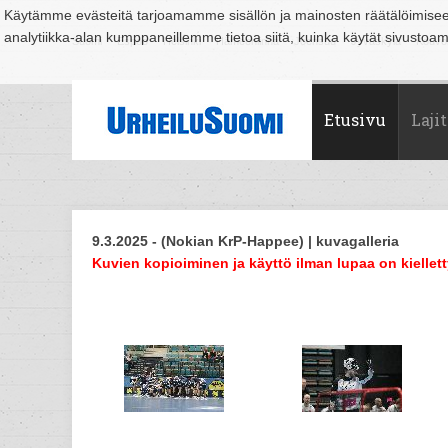
Käytämme evästeitä tarjoamamme sisällön ja mainosten räätälöimise
analytiikka-alan kumppaneillemme tietoa siitä, kuinka käytät sivusto
Suomi
Espoo
Helsinki
Hämeenlinna
Joensuu
Jyväskylä
Kouvo
Etusivu
Lajit
9.3.2025 - (Nokian KrP-Happee) | kuvagalleria
Kuvien kopioiminen ja käyttö ilman lupaa on kiellett