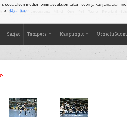
en, sosiaalisen median ominaisuuksien tukemiseen ja kävijämäärämme
amme.
Näytä tiedot
la
Kuopio
Lahti
Lappeenranta
Mikkeli
Oulu
Pori
Rauma
Rovaniemi
Sein
Sarjat
Tampere
Kaupungit
UrheiluSuom
y.