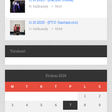
Salibandy
5613
11.10.2025 - (PTU-Sastamolo)
Salibandy
5549
Tulokset
Elokuu 2026
M
T
K
T
P
L
S
1
2
3
4
5
6
7
8
9