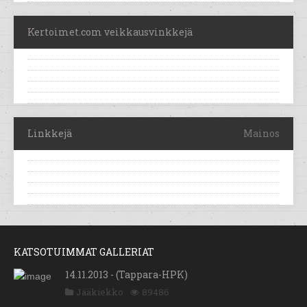
Kertoimet.com veikkausvinkkejä
Linkkejä
Mainos
KATSOTUIMMAT GALLERIAT
14.11.2013 - (Tappara-HPK)
Jääkiekko
89486