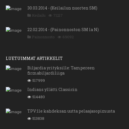
30.03.2014 - (Keilailun nuorten SM)
Keilailu
71217
22.02.2014 - (Painonnoston SM la N)
Painonnosto
69092
LUETUIMMAT ARTIKKELIT
Biljardia yrityksille: Tampereen
firmabiljardiliiga
517999
Indians yllätti Classicin
514480
TPV:lle kahdeksan uutta pelaajasopimusta
513838