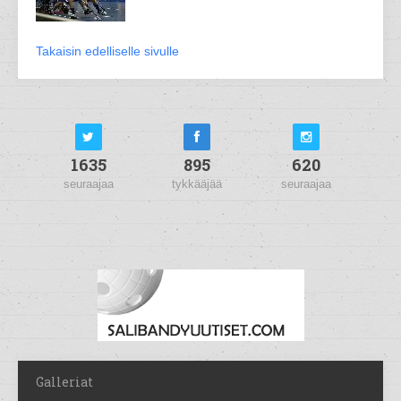
Takaisin edelliselle sivulle
1635
895
620
seuraajaa
tykkääjää
seuraajaa
Galleriat