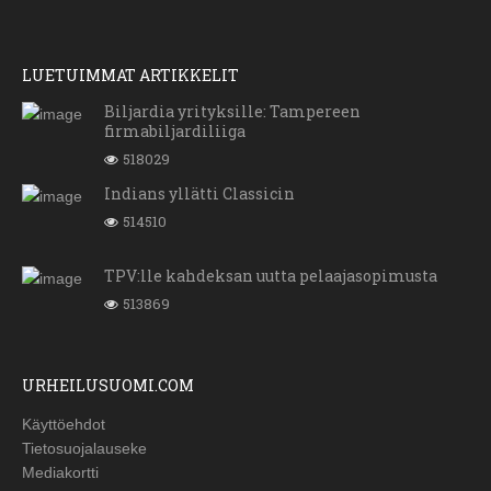
LUETUIMMAT ARTIKKELIT
Biljardia yrityksille: Tampereen
firmabiljardiliiga
518029
Indians yllätti Classicin
514510
TPV:lle kahdeksan uutta pelaajasopimusta
513869
URHEILUSUOMI.COM
Käyttöehdot
Tietosuojalauseke
Mediakortti