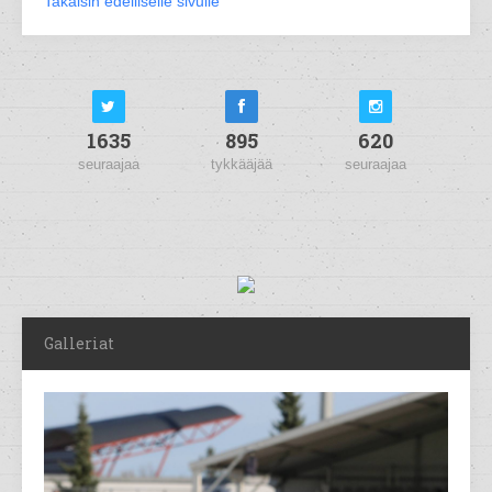
Takaisin edelliselle sivulle
1635
895
620
seuraajaa
tykkääjää
seuraajaa
Galleriat