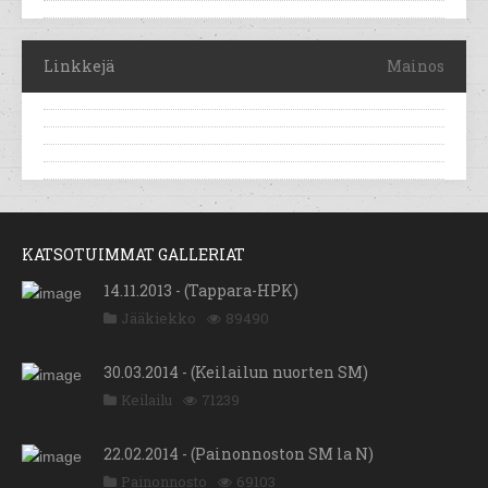
Linkkejä
Mainos
KATSOTUIMMAT GALLERIAT
14.11.2013 - (Tappara-HPK)
Jääkiekko
89490
30.03.2014 - (Keilailun nuorten SM)
Keilailu
71239
22.02.2014 - (Painonnoston SM la N)
Painonnosto
69103