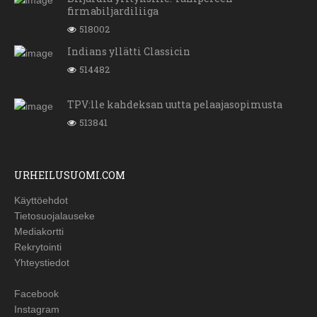
firmabiljardiliiga
518002
Indians yllätti Classicin
514482
TPV:lle kahdeksan uutta pelaajasopimusta
513841
URHEILUSUOMI.COM
Käyttöehdot
Tietosuojalauseke
Mediakortti
Rekrytointi
Yhteystiedot
Facebook
Instagram