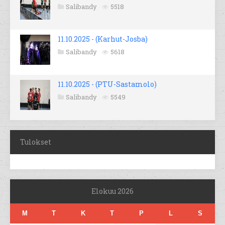
Salibandy
5518
11.10.2025 - (Karhut-Josba)
Salibandy
5618
11.10.2025 - (PTU-Sastamolo)
Salibandy
5549
Tulokset
Elokuu 2026
M
T
K
T
P
L
S