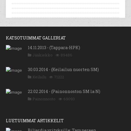
KATSOTUIMMAT GALLERIAT
14.11.2013 - (Tappara-HPK)
Jääkiekko
89486
30.03.2014 - (Keilailun nuorten SM)
Keilailu
71222
22.02.2014 - (Painonnoston SM la N)
Painonnosto
69093
LUETUIMMAT ARTIKKELIT
Biljardia yrityksille: Tampereen