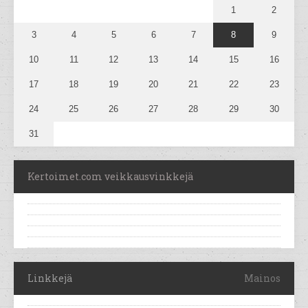
1
2
3
4
5
6
7
8
9
10
11
12
13
14
15
16
17
18
19
20
21
22
23
24
25
26
27
28
29
30
31
Kertoimet.com veikkausvinkkejä
Linkkejä
Mainos