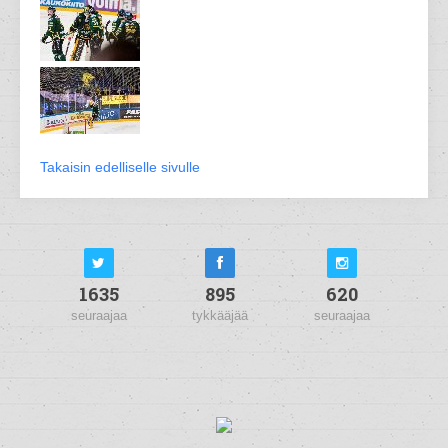
Takaisin edelliselle sivulle
1635
895
620
seuraajaa
tykkääjää
seuraajaa