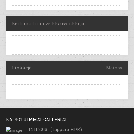
Kertoimet.com veikkausvinkkejä
Linkkejä
Mainos
KATSOTUIMMAT GALLERIAT
14.11.2013 - (Tappara-HPK)