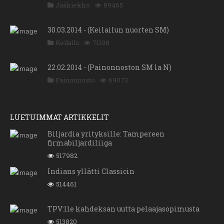
Jääkiekko
89465
30.03.2014 - (Keilailun nuorten SM)
Keilailu
71198
22.02.2014 - (Painonnoston SM la N)
Painonnosto
69073
LUETUIMMAT ARTIKKELIT
Biljardia yrityksille: Tampereen
firmabiljardiliiga
517982
Indians yllätti Classicin
514461
TPV:lle kahdeksan uutta pelaajasopimusta
513820