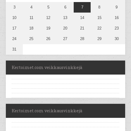
3
4
5
6
7
8
9
10
11
12
13
14
15
16
17
18
19
20
21
22
23
24
25
26
27
28
29
30
31
Kertoimet.com veikkausvinkkejä
Kertoimet.com veikkausvinkkejä