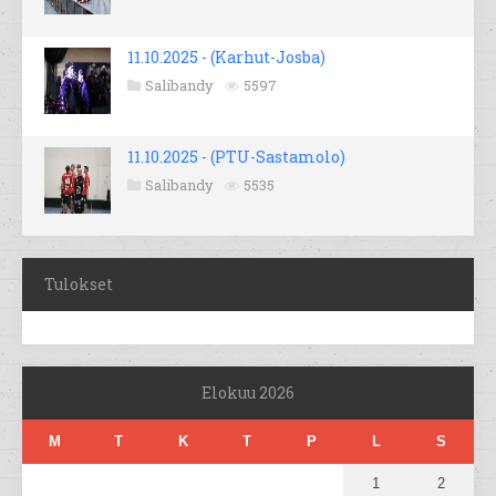
11.10.2025 - (Karhut-Josba)
Salibandy
5597
11.10.2025 - (PTU-Sastamolo)
Salibandy
5535
Tulokset
Elokuu 2026
M
T
K
T
P
L
S
1
2