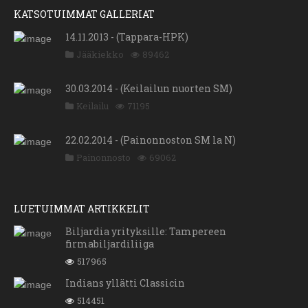
KATSOTUIMMAT GALLERIAT
14.11.2013 - (Tappara-HPK)
Jääkiekko
89462
30.03.2014 - (Keilailun nuorten SM)
Keilailu
71195
22.02.2014 - (Painonnoston SM la N)
Painonnosto
69062
LUETUIMMAT ARTIKKELIT
Biljardia yrityksille: Tampereen
firmabiljardiliiga
517965
Indians yllätti Classicin
514451