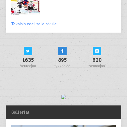
Takaisin edelliselle sivulle
1635
895
620
seuraajaa
tykkääjää
seuraajaa
Galleriat