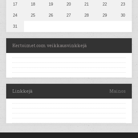
17
18
19
20
21
22
23
24
25
26
27
28
29
30
31
Kertoimet.com veikkausvinkkejä
Linkkejä
Mainos