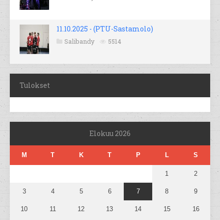
11.10.2025 - (PTU-Sastamolo)
Salibandy
5514
Tulokset
Elokuu 2026
M
T
K
T
P
L
S
1
2
3
4
5
6
7
8
9
10
11
12
13
14
15
16