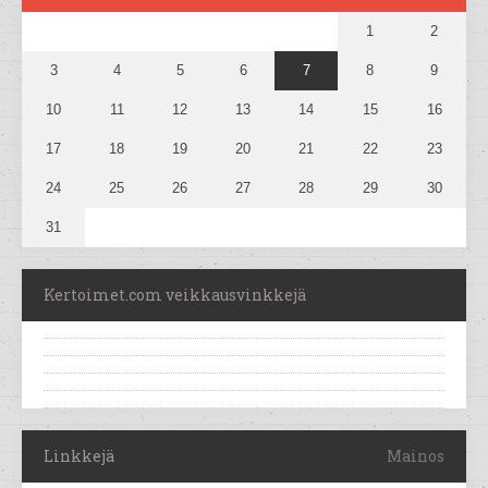
1
2
3
4
5
6
7
8
9
10
11
12
13
14
15
16
17
18
19
20
21
22
23
24
25
26
27
28
29
30
31
Kertoimet.com veikkausvinkkejä
Linkkejä
Mainos