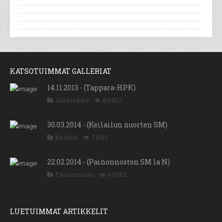
KATSOTUIMMAT GALLERIAT
14.11.2013 - (Tappara-HPK)
Jääkiekko
89462
30.03.2014 - (Keilailun nuorten SM)
Keilailu
71195
22.02.2014 - (Painonnoston SM la N)
Painonnosto
69062
LUETUIMMAT ARTIKKELIT