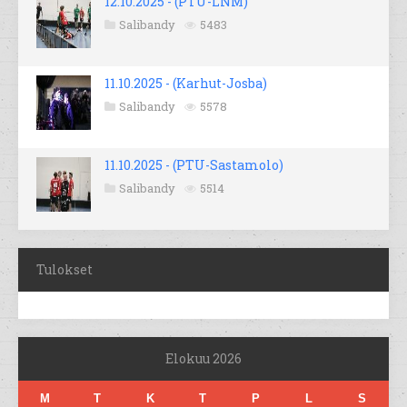
12.10.2025 - (PTU-LNM)
Salibandy
5483
11.10.2025 - (Karhut-Josba)
Salibandy
5578
11.10.2025 - (PTU-Sastamolo)
Salibandy
5514
Tulokset
Elokuu 2026
M
T
K
T
P
L
S