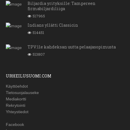
Biljardia yrityksille: Tampereen
firmabiljardiliiga
517965
Indians yllätti Classicin
514451
TPV:lle kahdeksan uutta pelaajasopimusta
513807
URHEILUSUOMI.COM
Käyttöehdot
Tietosuojalauseke
Mediakortti
Rekrytointi
Yhteystiedot
Facebook