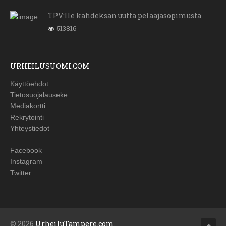
TPV:lle kahdeksan uutta pelaajasopimusta
513816
URHEILUSUOMI.COM
Käyttöehdot
Tietosuojalauseke
Mediakortti
Rekrytointi
Yhteystiedot
Facebook
Instagram
Twitter
© 2026
UrheiluTampere.com
.