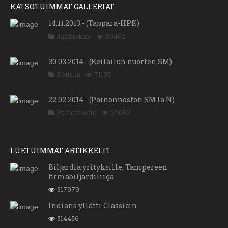
KATSOTUIMMAT GALLERIAT
14.11.2013 - (Tappara-HPK)
Jääkiekko
89462
30.03.2014 - (Keilailun nuorten SM)
Keilailu
71195
22.02.2014 - (Painonnoston SM la N)
Painonnosto
69062
LUETUIMMAT ARTIKKELIT
Biljardia yrityksille: Tampereen
firmabiljardiliiga
517979
Indians yllätti Classicin
514456