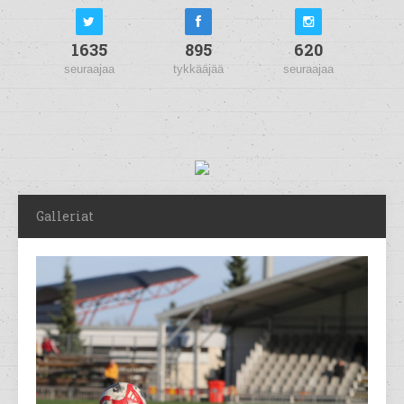
1635
895
620
seuraajaa
tykkääjää
seuraajaa
Galleriat