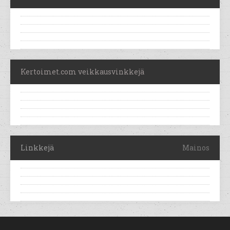
Kertoimet.com veikkausvinkkejä
Linkkejä
Mainos