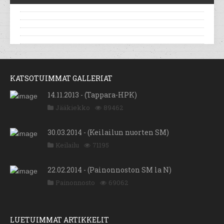
KATSOTUIMMAT GALLERIAT
14.11.2013 - (Tappara-HPK)
Jääkiekko
89462
30.03.2014 - (Keilailun nuorten SM)
Keilailu
71195
22.02.2014 - (Painonnoston SM la N)
Painonnosto
69062
LUETUIMMAT ARTIKKELIT