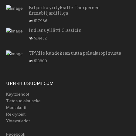
Biljardia yrityksille: Tampereen
firmabiljardiliiga
517966
Indians yllätti Classicin
514452
TPV:lle kahdeksan uutta pelaajasopimusta
513809
URHEILUSUOMI.COM
Käyttöehdot
Tietosuojalauseke
Mediakortti
Rekrytointi
Yhteystiedot
Facebook