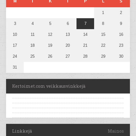
M
T
K
T
P
L
S
1
2
3
4
5
6
7
8
9
10
11
12
13
14
15
16
17
18
19
20
21
22
23
24
25
26
27
28
29
30
31
Kertoimet.com veikkausvinkkejä
Linkkejä
Mainos