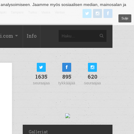
 analysoimiseen. Jaamme myös sosiaalisen median, mainosalan ja
äjoki
Tampere
Turku
Vaasa
Vantaa
Sulje
i.com
Info
1635
895
620
seuraajaa
tykkääjää
seuraajaa
Galleriat