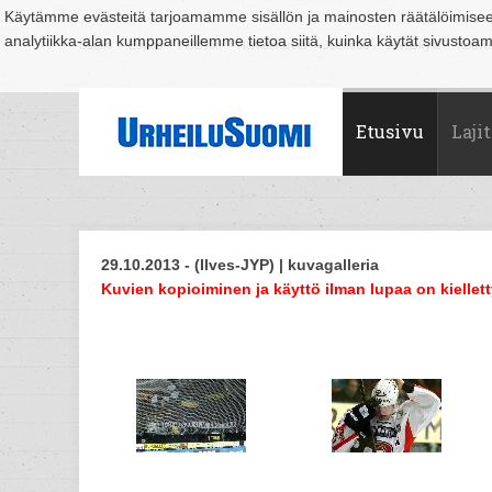
Käytämme evästeitä tarjoamamme sisällön ja mainosten räätälöimise
analytiikka-alan kumppaneillemme tietoa siitä, kuinka käytät sivusto
Suomi
Espoo
Helsinki
Hämeenlinna
Joensuu
Jyväskylä
Kouvo
Etusivu
Lajit
29.10.2013 - (Ilves-JYP) | kuvagalleria
Kuvien kopioiminen ja käyttö ilman lupaa on kiellett