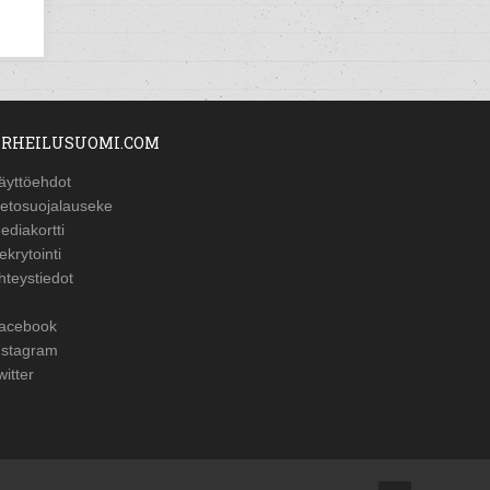
RHEILUSUOMI.COM
äyttöehdot
ietosuojalauseke
ediakortti
ekrytointi
hteystiedot
acebook
nstagram
witter