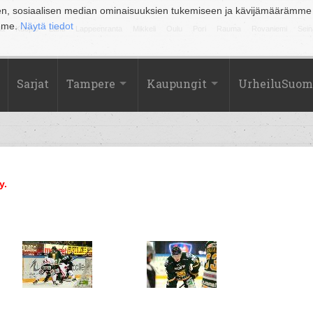
en, sosiaalisen median ominaisuuksien tukemiseen ja kävijämäärämme
amme.
Näytä tiedot
la
Kuopio
Lahti
Lappeenranta
Mikkeli
Oulu
Pori
Rauma
Rovaniemi
Sein
Sarjat
Tampere
Kaupungit
UrheiluSuom
y.