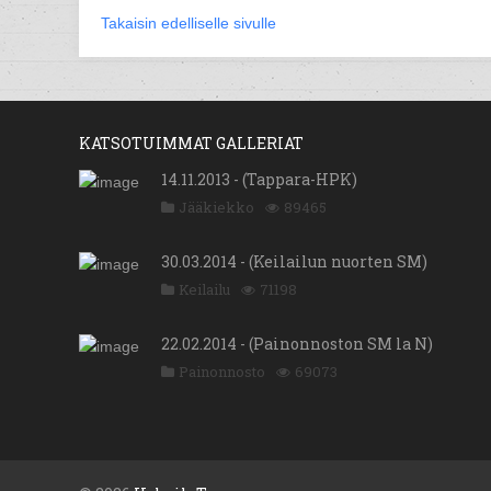
Takaisin edelliselle sivulle
KATSOTUIMMAT GALLERIAT
14.11.2013 - (Tappara-HPK)
Jääkiekko
89465
30.03.2014 - (Keilailun nuorten SM)
Keilailu
71198
22.02.2014 - (Painonnoston SM la N)
Painonnosto
69073