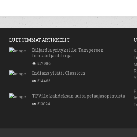
LUETUIMMAT ARTIKKELIT
U
Biljardia yrityksille: Tampereen
K
firmabiljardiliiga
T
517986
M
R
Indians yllätti Classicin
Y
514465
F
TPV:lle kahdeksan uutta pelaajasopimusta
I
513824
T