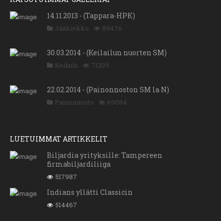
14.11.2013 - (Tappara-HPK)
Jääkiekko
89476
30.03.2014 - (Keilailun nuorten SM)
Keilailu
71209
22.02.2014 - (Painonnoston SM la N)
Painonnosto
69084
LUETUIMMAT ARTIKKELIT
Biljardia yrityksille: Tampereen
firmabiljardiliiga
517987
Indians yllätti Classicin
514467