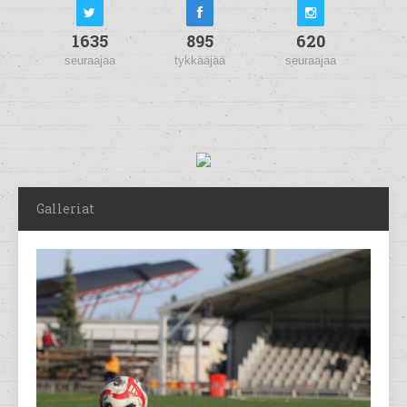
1635
895
620
seuraajaa
tykkääjää
seuraajaa
Galleriat